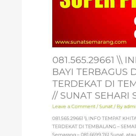
081.565.29661 \\
BAYI TERBAGUS
TERDEKAT DI TE
// SUNAT SEHARI S
Leave a Comment
/
Sunat
/ By
admi
081.565.29661 \\ INFO TEMPAT K
TERDEKAT DI TEMBALANG – SEMAR
Semarang – 081.6699.761 Sunat, at