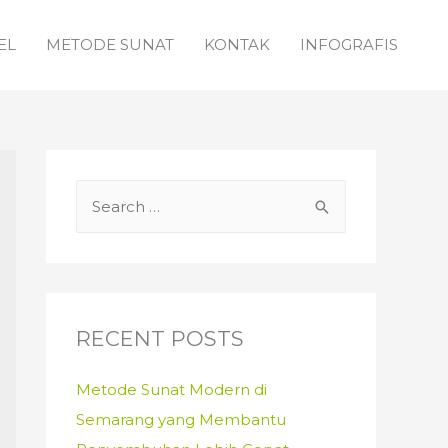
EL
METODE SUNAT
KONTAK
INFOGRAFIS
S
e
a
r
c
RECENT POSTS
h
f
Metode Sunat Modern di
o
Semarang yang Membantu
r