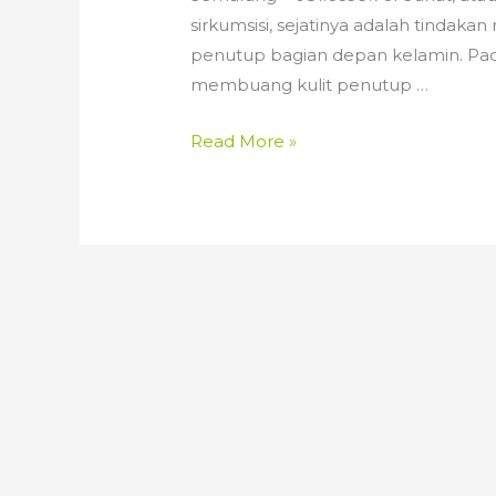
sirkumsisi, sejatinya adalah tindak
penutup bagian depan kelamin. Pada 
membuang kulit penutup …
081.565.29661
Read More »
\\
INFO
TEMPAT
KHITAN
BAYI
TERBAGUS
DAN
MEMUASKAN
TERDEKAT
DI
TEMBALANG