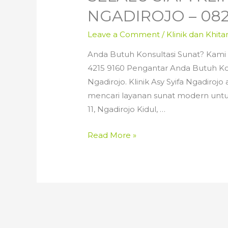
NGADIROJO – 082
Leave a Comment
/
Klinik dan Khita
Anda Butuh Konsultasi Sunat? Kami Se
4215 9160 Pengantar Anda Butuh Konsu
Ngadirojo. Klinik Asy Syifa Ngadirojo
mencari layanan sunat modern untuk
11, Ngadirojo Kidul, …
Anda
Read More »
Butuh
Konsultasi
Sunat?
Kami
Selalu
Siap!