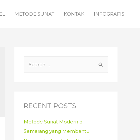
EL
METODE SUNAT
KONTAK
INFOGRAFIS
S
e
a
r
c
RECENT POSTS
h
f
Metode Sunat Modern di
o
Semarang yang Membantu
r