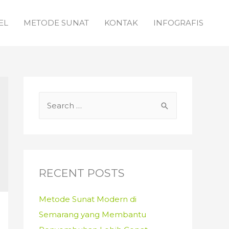
EL
METODE SUNAT
KONTAK
INFOGRAFIS
S
e
a
r
c
RECENT POSTS
h
f
Metode Sunat Modern di
o
Semarang yang Membantu
r