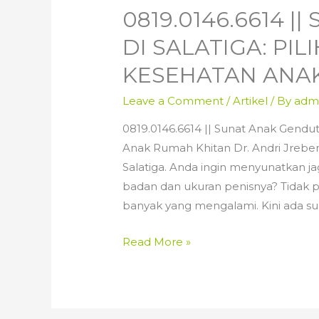
0819.0146.6614 
DI SALATIGA: PI
KESEHATAN ANA
Leave a Comment
/
Artikel
/ By
adm
0819.0146.6614 || Sunat Anak Gendut 
Anak Rumah Khitan Dr. Andri Jreben
Salatiga. Anda ingin menyunatkan 
badan dan ukuran penisnya? Tidak pe
banyak yang mengalami. Kini ada su
0819.0146.6614
Read More »
||
Sunat
Anak
Gendut