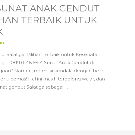
|| SUNAT ANAK GENDUT
LIHAN TERBAIK UNTUK
K
in
di Salatiga: Pilihan Terbaik untuk Kesehatan
g – 0819.0146.6614 Sunat Anak Gendut di
jagoan? Namun, memiliki kendala dengan berat
rlu cemas! Hal ini masih tergolong wajar, dan
nat gendut Salatiga sebagai …