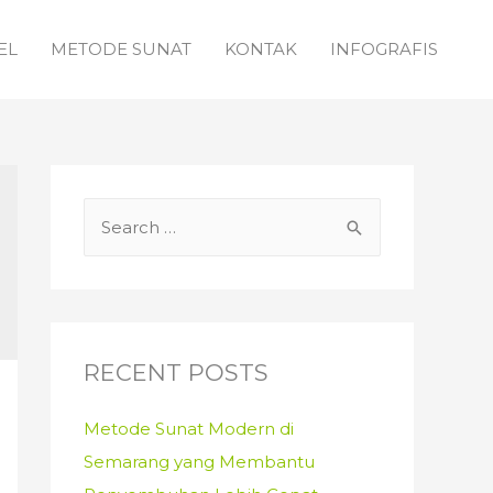
EL
METODE SUNAT
KONTAK
INFOGRAFIS
S
e
a
r
c
RECENT POSTS
h
f
Metode Sunat Modern di
o
Semarang yang Membantu
r