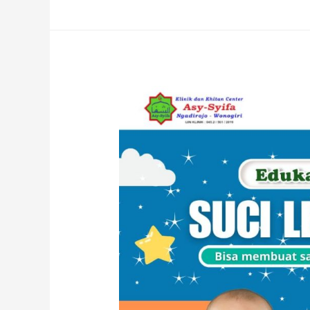
:
Merubah
Ketakutan
Menjadi
Keberanian
Sunat
Di
Rumah
Sunat
Semarang
–
081
6699
761