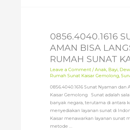
dan
Manfaat
Sunat
Dewasa
0856.4040.1616
:
Panduan
AMAN BISA LANG
Konsultasi
RUMAH SUNAT K
||
Rumah
Leave a Comment
/
Anak
,
Bayi
,
Dew
Sunat
Rumah Sunat Kaisar Gemolong
,
Sun
Kaisar
0856.4040.1616 Sunat Nyaman dan 
Gemolong
Kaisar Gemolong Sunat adalah sala
banyak negara, terutama di antara 
menyediakan layanan sunat di Indo
Kaisar menawarkan layanan sunat 
metode …