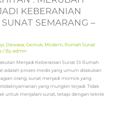
JADI KEBERANIAN
 SUNAT SEMARANG –
yi
,
Dewasa
,
Gemuk
,
Modern
,
Rumah Sunat
s
/ By
admin
takutan Menjadi Keberanian Sunat Di Rumah
at adalah proses medis yang umum dilakukan
ebagian orang, sunat menjadi momok yang
etidaknyamanan yang mungkin terjadi. Tidak
 untuk menjalani sunat, tetapi dengan teknik