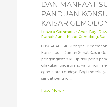
DAN MANFAAT SU
PANDUAN KONSUL
KAISAR GEMOLO
Leave a Comment
/
Anak
,
Bayi
,
Dew
Rumah Sunat Kaisar Gemolong
,
Sun
0856.4040.1616 Menggali Keamanan
Konsultasi || Rumah Sunat Kaisar 
pengangkatan kulup dari penis pada
dilakukan pada orang yang ingin me
agama atau budaya. Bagi mereka ya
sangat penting …
0856.4040.1616
Read More »
Menggali
Keamanan