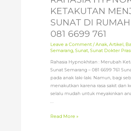
KETAKUTAN MEN
SUNAT DI RUMAH
081 6699 761
Leave a Comment
/
Anak
,
Artikel
,
Ba
Semarang
,
Sunat
,
Sunat Dokter Pras
Rahasia Hypnokhitan : Merubah Ke
Sunat Semarang – 081 6699 761 Sun
pada anak laki-laki. Namun, bagi s
menakutkan karena rasa sakit dan k
selalu mudah untuk meyakinkan anak
…
Rahasia
Read More »
Hypnokhitan