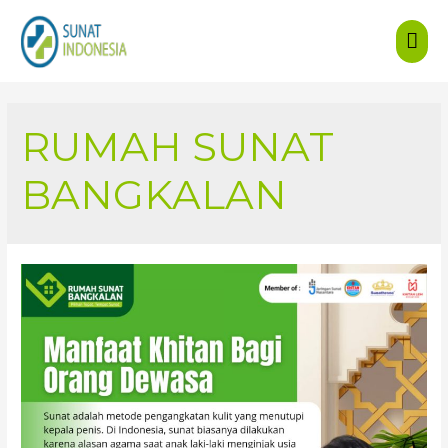
Mai
Men
RUMAH SUNAT
BANGKALAN