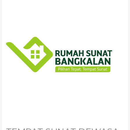
Profesional
di
Bangkalan:
Ini
Keunggulan
Rumah
Sunat
Bangkalan
–
0857.3344.9901