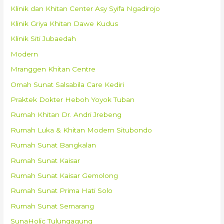
Klinik dan Khitan Center Asy Syifa Ngadirojo
Klinik Griya Khitan Dawe Kudus
Klinik Siti Jubaedah
Modern
Mranggen Khitan Centre
Omah Sunat Salsabila Care Kediri
Praktek Dokter Heboh Yoyok Tuban
Rumah Khitan Dr. Andri Jrebeng
Rumah Luka & Khitan Modern Situbondo
Rumah Sunat Bangkalan
Rumah Sunat Kaisar
Rumah Sunat Kaisar Gemolong
Rumah Sunat Prima Hati Solo
Rumah Sunat Semarang
SunaHolic Tulungagung