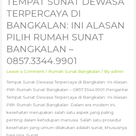
TEMPAT SUNAT DEWASA
TERPERCAYA DI
BANGKALAN: INI ALASAN
PILIH RUMAH SUNAT
BANGKALAN –
0857.3344.9901
Leave a Comment
/
Rumah Sunat Bangkalan
/ By
admin
Tempat Sunat Dewasa Terpercaya di Bangkalan: Ini Alasan
Pilih Rumah Sunat Bangkalan – 0857.3344.9901 Pengantar
Tempat Sunat Dewasa Terpercaya di Bangkalan: Ini Alasan
Pilih Rumah Sunat Bangkalan. Dalam era modern ini,
kesehatan merupakan salah satu aspek yang paling
penting dalam kehidupan manusia. Salah satu prosedur
kesehatan yang umum dilakukan adalah sunat, khususnya
bagi pria. Sunat …