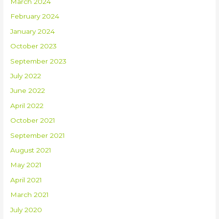
March 2024
February 2024
January 2024
October 2023
September 2023
July 2022
June 2022
April 2022
October 2021
September 2021
August 2021
May 2021
April 2021
March 2021
July 2020