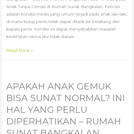
Anak Tanpa Cemas di Rumah Sunat Bangkalan. Fimosis
adalah kondisi medis yang umum terjadi pada anak laki-laki,
di mana kulup penis tidak dapat ditarik ke belakang dari
kepala penis. Kondisi ini dapat menyebabkan masalah
kesehatan serius jika tidak diatasi …
Atasi
Read More »
Fimosis
pada
Anak
Tanpa
APAKAH ANAK GEMUK
Cemas
BISA SUNAT NORMAL? INI
di
Rumah
HAL YANG PERLU
Sunat
Bangkalan
DIPERHATIKAN – RUMAH
–
SUNAT BANGKALAN
0857.3344.9901