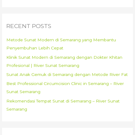
DI
a
RUMAH
r
SUNAT
c
RECENT POSTS
SEMARANG
h
–
f
Metode Sunat Modern di Semarang yang Membantu
081.6699.761
o
Penyembuhan Lebih Cepat
r
Klinik Sunat Modern di Semarang dengan Dokter Khitan
:
Profesional | River Sunat Semarang
Sunat Anak Gemuk di Semarang dengan Metode River Fat
Best Professional Circumcision Clinic in Semarang – River
Sunat Semarang
Rekomendasi Tempat Sunat di Semarang – River Sunat
Semarang