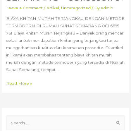
Leave a Comment
/
Artikel
,
Uncategorized
/ By
admin
BIAYA KHITAN MURAH TERJANGKAU DENGAN METODE
TERMODERN DI RUMAH SUNAT SEMARANG 081 6699
761 Biaya Khitan Murah Terjangkau – Banyak orang mencari
solusi untuk mendapatkan khitan yang terjangkau tanpa
mengorbankan kualitas dan keamanan prosedur. Di artikel
ini, kami akan membahas tentang biaya khitan murah
meriah dengan metode termodern yang tersedia di Rumah
Sunat Semarang, tempat …
BIAYA
Read More »
KHITAN
MURAH
TERJANGKAU
DENGAN
S
METODE
e
TERMODERN