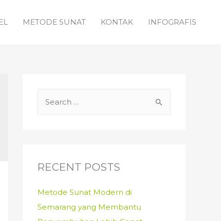
EL
METODE SUNAT
KONTAK
INFOGRAFIS
S
e
a
r
c
RECENT POSTS
h
f
Metode Sunat Modern di
o
Semarang yang Membantu
r