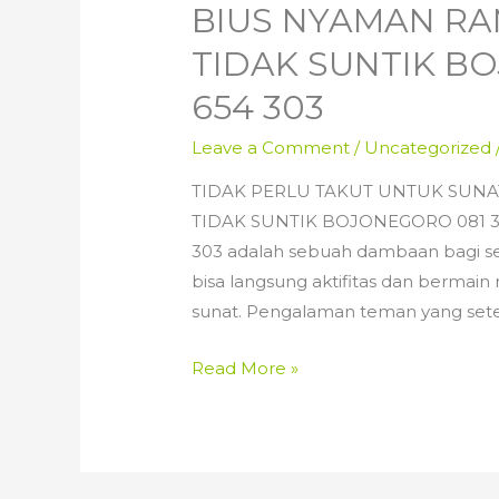
BIUS NYAMAN RA
TIDAK SUNTIK BO
654 303
Leave a Comment
/
Uncategorized
TIDAK PERLU TAKUT UNTUK SUNA
TIDAK SUNTIK BOJONEGORO 081 335
303 adalah sebuah dambaan bagi seor
bisa langsung aktifitas dan bermai
sunat. Pengalaman teman yang sete
TIDAK
Read More »
PERLU
TAKUT
UNTUK
SUNAT