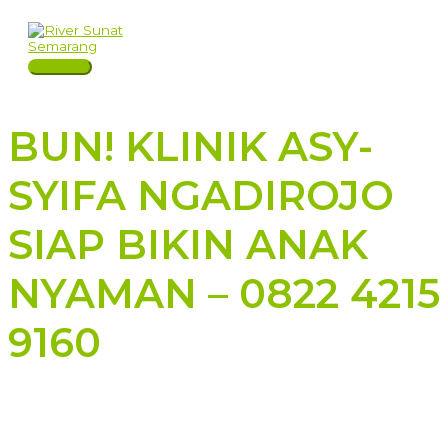
Skip
to
content
Main
Menu
BUN! KLINIK ASY-
SYIFA NGADIROJO
SIAP BIKIN ANAK
NYAMAN – 0822 4215
9160