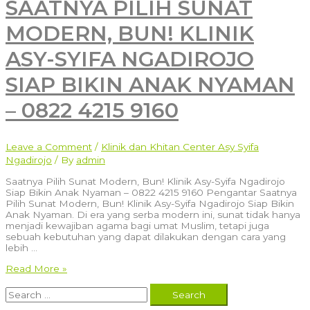
SAATNYA PILIH SUNAT
MODERN, BUN! KLINIK
ASY-SYIFA NGADIROJO
SIAP BIKIN ANAK NYAMAN
– 0822 4215 9160
Leave a Comment
/
Klinik dan Khitan Center Asy Syifa
Ngadirojo
/ By
admin
Saatnya Pilih Sunat Modern, Bun! Klinik Asy-Syifa Ngadirojo
Siap Bikin Anak Nyaman – 0822 4215 9160 Pengantar Saatnya
Pilih Sunat Modern, Bun! Klinik Asy-Syifa Ngadirojo Siap Bikin
Anak Nyaman. Di era yang serba modern ini, sunat tidak hanya
menjadi kewajiban agama bagi umat Muslim, tetapi juga
sebuah kebutuhan yang dapat dilakukan dengan cara yang
lebih …
Saatnya
Read More »
Pilih
Search
Sunat
for:
Modern,