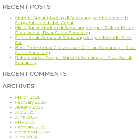
Bun!
RECENT POSTS
Klinik
Asy-
Syifa
Metode Sunat Modern di Semarang yang Membantu
Ngadirojo
Penyembuhan Lebih Cepat
Siap
Klinik Sunat Modern di Semarang dengan Dokter Khitan
Bikin
Profesional | River Sunat Semarang
Anak
Sunat Anak Gemuk di Semarang dengan Metode River
Nyaman
Fat
–
Best Professional Circumcision Clinic in Semarang – River
0822
Sunat Semarang
4215
Rekomendasi Tempat Sunat di Semarang – River Sunat
9160
Semarang
RECENT COMMENTS
ARCHIVES
March 2026
February 2026
January 2026
July 2025
June 2025
May 2025
February 2025
November 2024
June 2024