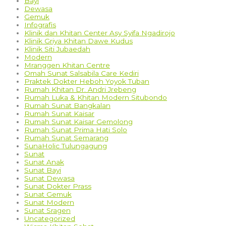
Bayi
Dewasa
Gemuk
Infografis
Klinik dan Khitan Center Asy Syifa Ngadirojo
Klinik Griya Khitan Dawe Kudus
Klinik Siti Jubaedah
Modern
Mranggen Khitan Centre
Omah Sunat Salsabila Care Kediri
Praktek Dokter Heboh Yoyok Tuban
Rumah Khitan Dr. Andri Jrebeng
Rumah Luka & Khitan Modern Situbondo
Rumah Sunat Bangkalan
Rumah Sunat Kaisar
Rumah Sunat Kaisar Gemolong
Rumah Sunat Prima Hati Solo
Rumah Sunat Semarang
SunaHolic Tulungagung
Sunat
Sunat Anak
Sunat Bayi
Sunat Dewasa
Sunat Dokter Prass
Sunat Gemuk
Sunat Modern
Sunat Sragen
Uncategorized