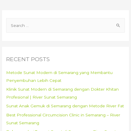
Saja
Sunat
Sebagai
S
Investasi
e
Masa
Depan
a
Di
r
Rumah
c
RECENT POSTS
Sunat
h
Semarang
f
Metode Sunat Modern di Semarang yang Membantu
–
o
Penyembuhan Lebih Cepat
081
r
6699
Klinik Sunat Modern di Semarang dengan Dokter Khitan
:
761
Profesional | River Sunat Semarang
Sunat Anak Gemuk di Semarang dengan Metode River Fat
Best Professional Circumcision Clinic in Semarang – River
Sunat Semarang