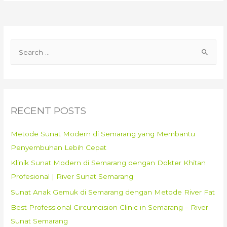
Tanpa
Rasa
Sakit?
S
Bikin
e
Nyaman
dan
a
Senang,
r
Cuma
c
RECENT POSTS
di
h
Klinik
f
Metode Sunat Modern di Semarang yang Membantu
Wisma
o
Penyembuhan Lebih Cepat
Khitan
r
Sehat
Klinik Sunat Modern di Semarang dengan Dokter Khitan
:
Bojonegoro!
Profesional | River Sunat Semarang
–
Sunat Anak Gemuk di Semarang dengan Metode River Fat
0813
Best Professional Circumcision Clinic in Semarang – River
3565
Sunat Semarang
4303