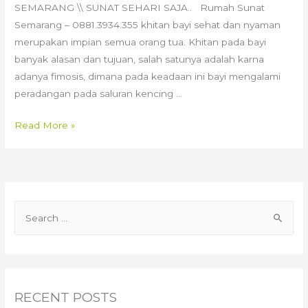
SEMARANG \\ SUNAT SEHARI SAJA.. Rumah Sunat
Semarang – 0881.3934.355 khitan bayi sehat dan nyaman
merupakan impian semua orang tua. Khitan pada bayi
banyak alasan dan tujuan, salah satunya adalah karna
adanya fimosis, dimana pada keadaan ini bayi mengalami
peradangan pada saluran kencing …
081.6699.149
Read More »
–
DOKTER
KHITAN
BAYI
S
RAMAH,
e
PROFESIONAL
DAN
a
BERPENGALAMAN
r
DI
c
RECENT POSTS
KOTA
h