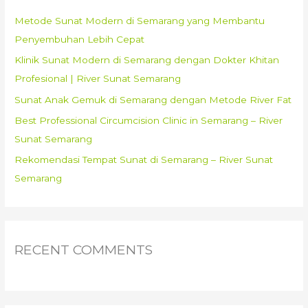
SEMARANG
f
Metode Sunat Modern di Semarang yang Membantu
\\
o
Penyembuhan Lebih Cepat
SUNAT
r
SEHARI
Klinik Sunat Modern di Semarang dengan Dokter Khitan
:
SAJA..
Profesional | River Sunat Semarang
Sunat Anak Gemuk di Semarang dengan Metode River Fat
Best Professional Circumcision Clinic in Semarang – River
Sunat Semarang
Rekomendasi Tempat Sunat di Semarang – River Sunat
Semarang
RECENT COMMENTS