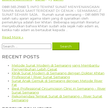
0881.565.29661 \\ INFO TEMPAT SUNAT MENYENANGKAN
TANPA RASA SAKIT TERDEKAT DI GENUK – SEMARANG //
SUNAT SEHARI SAJA.. Rumah sunat semarang – 081.6699.761
salah satu ajaran agama islam yang di syariatkan oleh
pemeluknya adalah ber khitan. Beberapa sejumlah literartur
menyebutkan bahwa khitan sudah ada sejak nabi adam as,
ketika nabi adam as bertaubat kepada …
0881.565.29661
Read More »
\\
Search
INFO
for:
TEMPAT
SUNAT
RECENT POSTS
MENYENANGKAN
TANPA
RASA
Metode Sunat Modern di Semarang yang Membantu
SAKIT
Penyembuhan Lebih Cepat
TERDEKAT
Klinik Sunat Modern di Semarang dengan Dokter Khitan
DI
Profesional | River Sunat Semarang
GENUK
Sunat Anak Gemuk di Semarang dengan Metode River
–
Fat
SEMARANG
Best Professional Circumcision Clinic in Semarang – River
//
Sunat Semarang
SUNAT
Rekomendasi Tempat Sunat di Semarang – River Sunat
SEHARI
Semarang
SAJA..