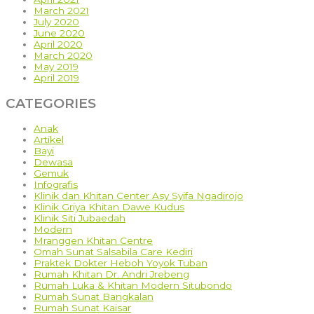
March 2021
July 2020
June 2020
April 2020
March 2020
May 2019
April 2019
CATEGORIES
Anak
Artikel
Bayi
Dewasa
Gemuk
Infografis
Klinik dan Khitan Center Asy Syifa Ngadirojo
Klinik Griya Khitan Dawe Kudus
Klinik Siti Jubaedah
Modern
Mranggen Khitan Centre
Omah Sunat Salsabila Care Kediri
Praktek Dokter Heboh Yoyok Tuban
Rumah Khitan Dr. Andri Jrebeng
Rumah Luka & Khitan Modern Situbondo
Rumah Sunat Bangkalan
Rumah Sunat Kaisar