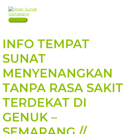
Skip
to
content
Main
Menu
INFO TEMPAT
SUNAT
MENYENANGKAN
TANPA RASA SAKIT
TERDEKAT DI
GENUK –
SEMARANG //