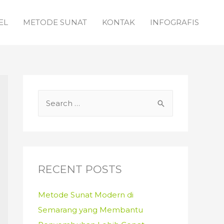
EL
METODE SUNAT
KONTAK
INFOGRAFIS
S
e
a
r
c
RECENT POSTS
h
f
Metode Sunat Modern di
o
Semarang yang Membantu
r