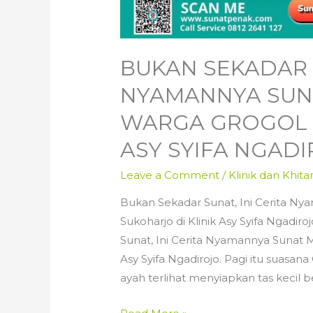
BUKAN SEKADAR S
NYAMANNYA SUN
WARGA GROGOL S
ASY SYIFA NGADIR
Leave a Comment
/
Klinik dan Khita
Bukan Sekadar Sunat, Ini Cerita N
Sukoharjo di Klinik Asy Syifa Ngadi
Sunat, Ini Cerita Nyamannya Sunat 
Asy Syifa Ngadirojo. Pagi itu suasan
ayah terlihat menyiapkan tas kecil be
Bukan