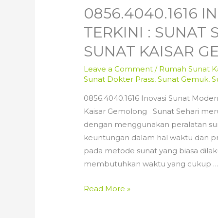
0856.4040.1616 
TERKINI : SUNAT 
SUNAT KAISAR 
Leave a Comment
/
Rumah Sunat Ka
Sunat Dokter Prass
,
Sunat Gemuk
,
S
0856.4040.1616 Inovasi Sunat Modern
Kaisar Gemolong Sunat Sehari mer
dengan menggunakan peralatan sunat
keuntungan dalam hal waktu dan p
pada metode sunat yang biasa dila
membutuhkan waktu yang cukup 
0856.4040.1616
Read More »
Inovasi
Sunat