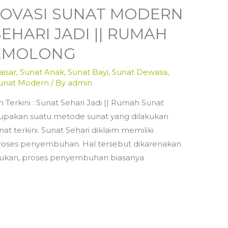
INOVASI SUNAT MODERN
SEHARI JADI || RUMAH
GEMOLONG
isar
,
Sunat Anak
,
Sunat Bayi
,
Sunat Dewasa
,
unat Modern
/ By
admin
 Terkini : Sunat Sehari Jadi || Rumah Sunat
upakan suatu metode sunat yang dilakukan
 terkini. Sunat Sehari diklaim memiliki
roses penyembuhan. Hal tersebut dikarenakan
kukan, proses penyembuhan biasanya
…