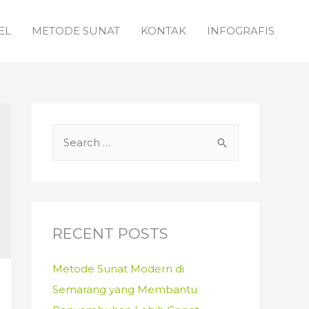
EL
METODE SUNAT
KONTAK
INFOGRAFIS
S
e
a
r
c
RECENT POSTS
h
f
Metode Sunat Modern di
o
Semarang yang Membantu
r