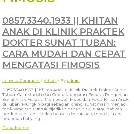
0857.3340.1933 || KHITAN
ANAK DI KLINIK PRAKTEK
DOKTER SUNAT TUBAN:
CARA MUDAH DAN CEPAT
MENGATASI FIMOSIS
Leave a Comment
/
Artikel
/ By
admin
0857.3340.1933 || Khitan Anak di Klinik Praktek Dokter Sunat
Tuban: Cara Mudah dan Cepat Mengatasi Fimosis Pengertian
Sunat Anak Fimosis: Membedah Mitos dan Fakta Khitan Anak
di Tuban. Mungkin bagi sebagian orang, sunat masih menjadi
topik yang tabu untuk dijadikan bahan diskusi atau bahkan
perdebatan. Meski telah banyak dibicarakan, tetap saja ada
beberapa hal yang …
0857.3340.1933
Read More »
||