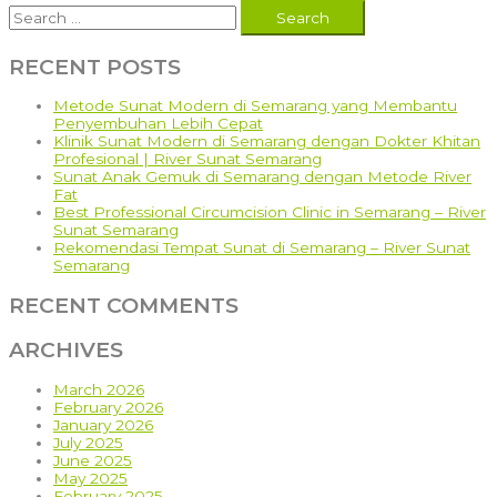
Search
Khitan
for:
Anak
di
RECENT POSTS
Klinik
Praktek
Dokter
Metode Sunat Modern di Semarang yang Membantu
Sunat
Penyembuhan Lebih Cepat
Tuban:
Klinik Sunat Modern di Semarang dengan Dokter Khitan
Cara
Profesional | River Sunat Semarang
Mudah
Sunat Anak Gemuk di Semarang dengan Metode River
dan
Fat
Cepat
Best Professional Circumcision Clinic in Semarang – River
Mengatasi
Sunat Semarang
Fimosis
Rekomendasi Tempat Sunat di Semarang – River Sunat
Semarang
RECENT COMMENTS
ARCHIVES
March 2026
February 2026
January 2026
July 2025
June 2025
May 2025
February 2025