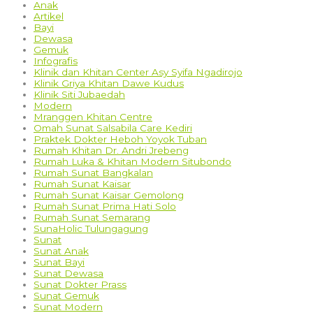
Anak
Artikel
Bayi
Dewasa
Gemuk
Infografis
Klinik dan Khitan Center Asy Syifa Ngadirojo
Klinik Griya Khitan Dawe Kudus
Klinik Siti Jubaedah
Modern
Mranggen Khitan Centre
Omah Sunat Salsabila Care Kediri
Praktek Dokter Heboh Yoyok Tuban
Rumah Khitan Dr. Andri Jrebeng
Rumah Luka & Khitan Modern Situbondo
Rumah Sunat Bangkalan
Rumah Sunat Kaisar
Rumah Sunat Kaisar Gemolong
Rumah Sunat Prima Hati Solo
Rumah Sunat Semarang
SunaHolic Tulungagung
Sunat
Sunat Anak
Sunat Bayi
Sunat Dewasa
Sunat Dokter Prass
Sunat Gemuk
Sunat Modern