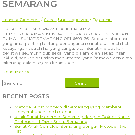
SEMARANG
Leave a Comment
/
Sunat
,
Uncategorized
/ By
admin
081.565.29661 INFORMASI DOKTER SUNAT
BERPENGALAMAN KENDAL – PEKALONGAN – SEMARANG
RUMAH SUNAT SEMARANG 081-6699-761 Sebuah informasi
yang amat penting tentang penanganan sunat buat buah hati
kesayangan adalah hal yang sangat vital. Sunat merupakan
peristiwa seumur hidup sekali yang dialami oleh setiap insan
laki laki, sebuah peristiwa monumental yang istimewa dan akan
dikenang dalam sejarah kehidupan …
081.565.29661
Read More »
INFORMASI
Search
DOKTER
for:
SUNAT
BERPENGALAMAN
RECENT POSTS
KENDAL
–
PEKALONGAN
Metode Sunat Modern di Semarang yang Membantu
–
Penyembuhan Lebih Cepat
SEMARANG
Klinik Sunat Modern di Semarang dengan Dokter Khitan
Profesional | River Sunat Semarang
Sunat Anak Gemuk di Semarang dengan Metode River
Fat