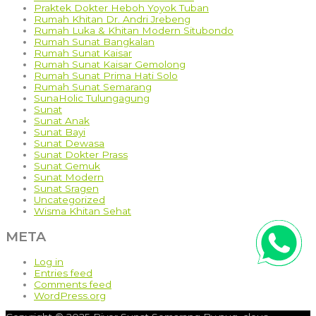
Praktek Dokter Heboh Yoyok Tuban
Rumah Khitan Dr. Andri Jrebeng
Rumah Luka & Khitan Modern Situbondo
Rumah Sunat Bangkalan
Rumah Sunat Kaisar
Rumah Sunat Kaisar Gemolong
Rumah Sunat Prima Hati Solo
Rumah Sunat Semarang
SunaHolic Tulungagung
Sunat
Sunat Anak
Sunat Bayi
Sunat Dewasa
Sunat Dokter Prass
Sunat Gemuk
Sunat Modern
Sunat Sragen
Uncategorized
Wisma Khitan Sehat
META
Log in
Entries feed
Comments feed
WordPress.org