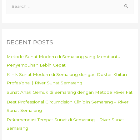
S
Ini
e
Menurut
Wisma
a
Khitan
r
Sehat
c
RECENT POSTS
–
h
0857
f
Metode Sunat Modern di Semarang yang Membantu
3505
o
Penyembuhan Lebih Cepat
9090
r
Klinik Sunat Modern di Semarang dengan Dokter Khitan
:
Profesional | River Sunat Semarang
Sunat Anak Gemuk di Semarang dengan Metode River Fat
Best Professional Circumcision Clinic in Semarang – River
Sunat Semarang
Rekomendasi Tempat Sunat di Semarang – River Sunat
Semarang