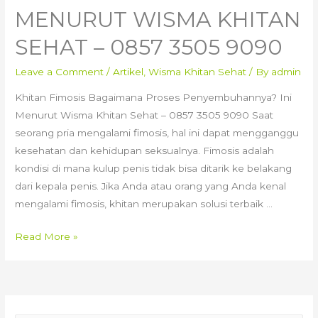
MENURUT WISMA KHITAN
SEHAT – 0857 3505 9090
Leave a Comment
/
Artikel
,
Wisma Khitan Sehat
/ By
admin
Khitan Fimosis Bagaimana Proses Penyembuhannya? Ini
Menurut Wisma Khitan Sehat – 0857 3505 9090 Saat
seorang pria mengalami fimosis, hal ini dapat mengganggu
kesehatan dan kehidupan seksualnya. Fimosis adalah
kondisi di mana kulup penis tidak bisa ditarik ke belakang
dari kepala penis. Jika Anda atau orang yang Anda kenal
mengalami fimosis, khitan merupakan solusi terbaik …
Khitan
Read More »
Fimosis
Bagaimana
Proses
Penyembuhannya?