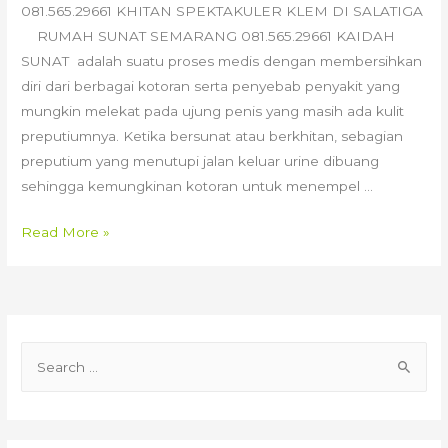
081.565.29661 KHITAN SPEKTAKULER KLEM DI SALATIGA
RUMAH SUNAT SEMARANG 081.565.29661 KAIDAH
SUNAT adalah suatu proses medis dengan membersihkan
diri dari berbagai kotoran serta penyebab penyakit yang
mungkin melekat pada ujung penis yang masih ada kulit
preputiumnya. Ketika bersunat atau berkhitan, sebagian
preputium yang menutupi jalan keluar urine dibuang
sehingga kemungkinan kotoran untuk menempel …
081.565.29661
Read More »
KHITAN
SPEKTAKULER
KLEM
DI
S
SALATIGA.
e
a
r