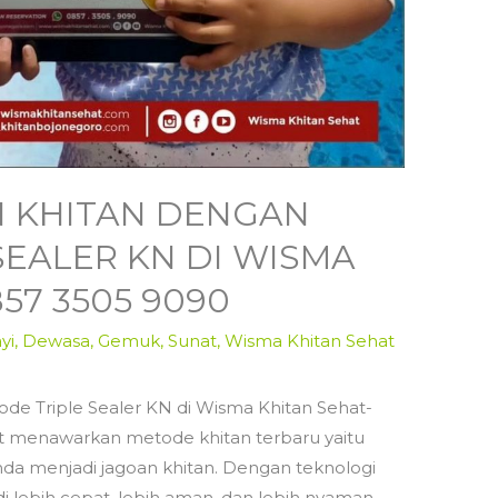
N KHITAN DENGAN
SEALER KN DI WISMA
57 3505 9090
yi
,
Dewasa
,
Gemuk
,
Sunat
,
Wisma Khitan Sehat
de Triple Sealer KN di Wisma Khitan Sehat-
t menawarkan metode khitan terbaru yaitu
da menjadi jagoan khitan. Dengan teknologi
adi lebih cepat, lebih aman, dan lebih nyaman.