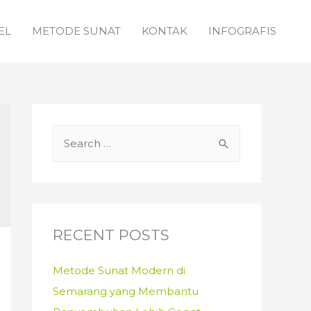
EL
METODE SUNAT
KONTAK
INFOGRAFIS
S
e
a
r
c
RECENT POSTS
h
f
Metode Sunat Modern di
o
Semarang yang Membantu
r