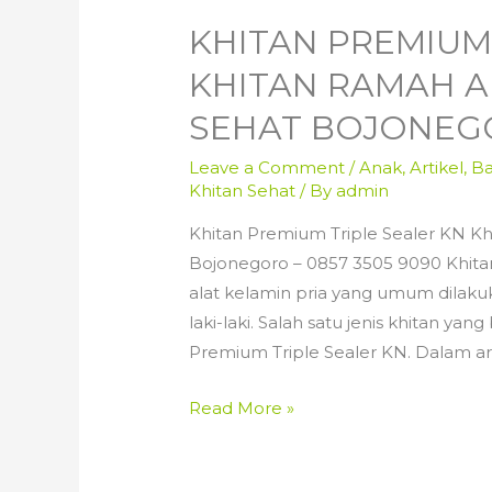
KHITAN PREMIUM
KHITAN RAMAH A
SEHAT BOJONEGO
Leave a Comment
/
Anak
,
Artikel
,
Ba
Khitan Sehat
/ By
admin
Khitan Premium Triple Sealer KN K
Bojonegoro – 0857 3505 9090 Khit
alat kelamin pria yang umum dilak
laki-laki. Salah satu jenis khitan ya
Premium Triple Sealer KN. Dalam art
Khitan
Read More »
Premium
Triple