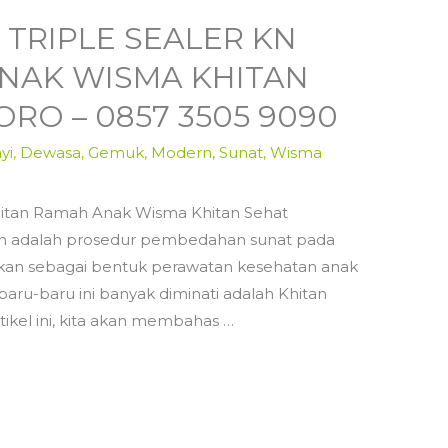
 TRIPLE SEALER KN
NAK WISMA KHITAN
RO – 0857 3505 9090
yi
,
Dewasa
,
Gemuk
,
Modern
,
Sunat
,
Wisma
hitan Ramah Anak Wisma Khitan Sehat
an adalah prosedur pembedahan sunat pada
ukan sebagai bentuk perawatan kesehatan anak
ng baru-baru ini banyak diminati adalah Khitan
ikel ini, kita akan membahas …