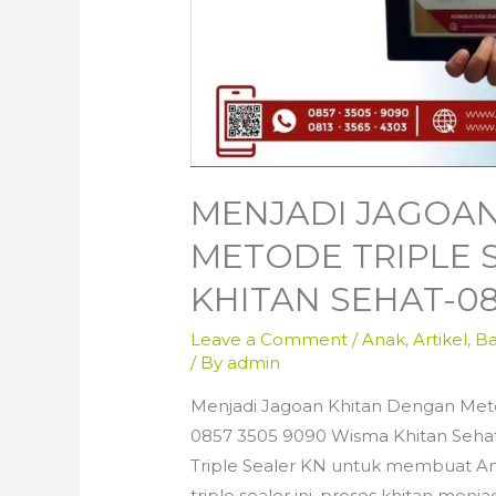
MENJADI JAGOA
METODE TRIPLE 
KHITAN SEHAT-08
Leave a Comment
/
Anak
,
Artikel
,
Ba
/ By
admin
Menjadi Jagoan Khitan Dengan Meto
0857 3505 9090 Wisma Khitan Seha
Triple Sealer KN untuk membuat An
triple sealer ini, proses khitan menj