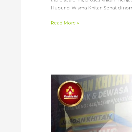
Hubungi Wisma Khitan Sehat di no
Menjadi
Read More »
Jagoan
Khitan
Dengan
Metode
Triple
Sealer
KN
di
Wisma
Khitan
Sehat-
0857
3505