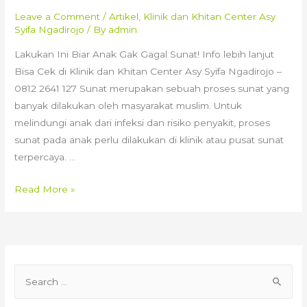
Leave a Comment
/
Artikel
,
Klinik dan Khitan Center Asy
Syifa Ngadirojo
/ By
admin
Lakukan Ini Biar Anak Gak Gagal Sunat! Info lebih lanjut
Bisa Cek di Klinik dan Khitan Center Asy Syifa Ngadirojo –
0812 2641 127 Sunat merupakan sebuah proses sunat yang
banyak dilakukan oleh masyarakat muslim. Untuk
melindungi anak dari infeksi dan risiko penyakit, proses
sunat pada anak perlu dilakukan di klinik atau pusat sunat
terpercaya. …
Lakukan
Read More »
Ini
Biar
Anak
Gak
S
Gagal
e
Sunat!