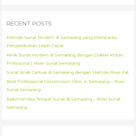
Info
a
lebih
r
lanjut
c
RECENT POSTS
Bisa
h
Cek
f
Metode Sunat Modern di Semarang yang Membantu
di
o
Penyembuhan Lebih Cepat
Klinik
r
dan
Klinik Sunat Modern di Semarang dengan Dokter Khitan
:
Khitan
Profesional | River Sunat Semarang
Center
Sunat Anak Gemuk di Semarang dengan Metode River Fat
Asy
Best Professional Circumcision Clinic in Semarang – River
Syifa
Sunat Semarang
Ngadirojo
Rekomendasi Tempat Sunat di Semarang – River Sunat
–
0812
Semarang
2641
127