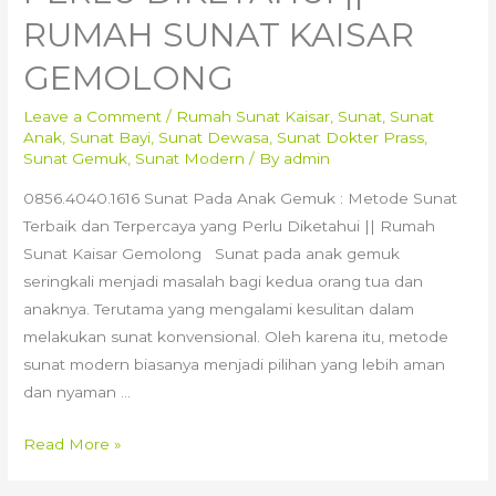
RUMAH SUNAT KAISAR
GEMOLONG
Leave a Comment
/
Rumah Sunat Kaisar
,
Sunat
,
Sunat
Anak
,
Sunat Bayi
,
Sunat Dewasa
,
Sunat Dokter Prass
,
Sunat Gemuk
,
Sunat Modern
/ By
admin
0856.4040.1616 Sunat Pada Anak Gemuk : Metode Sunat
Terbaik dan Terpercaya yang Perlu Diketahui || Rumah
Sunat Kaisar Gemolong Sunat pada anak gemuk
seringkali menjadi masalah bagi kedua orang tua dan
anaknya. Terutama yang mengalami kesulitan dalam
melakukan sunat konvensional. Oleh karena itu, metode
sunat modern biasanya menjadi pilihan yang lebih aman
dan nyaman …
0856.4040.1616
Read More »
Sunat