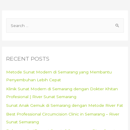
Pada
Anak
Gemuk
S
:
e
Metode
Sunat
a
Terbaik
r
dan
c
RECENT POSTS
Terpercaya
h
yang
f
Metode Sunat Modern di Semarang yang Membantu
Perlu
o
Penyembuhan Lebih Cepat
Diketahui
r
||
Klinik Sunat Modern di Semarang dengan Dokter Khitan
:
Rumah
Profesional | River Sunat Semarang
Sunat
Sunat Anak Gemuk di Semarang dengan Metode River Fat
Kaisar
Best Professional Circumcision Clinic in Semarang – River
Gemolong
Sunat Semarang