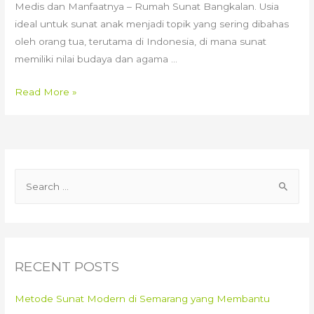
Medis dan Manfaatnya – Rumah Sunat Bangkalan. Usia
ideal untuk sunat anak menjadi topik yang sering dibahas
oleh orang tua, terutama di Indonesia, di mana sunat
memiliki nilai budaya dan agama …
Panduan
Read More »
Usia
Tepat
untuk
Sunat
S
Anak:
e
Saran
Medis
a
dan
r
Manfaatnya
c
RECENT POSTS
–
h
Rumah
f
Metode Sunat Modern di Semarang yang Membantu
Sunat
o