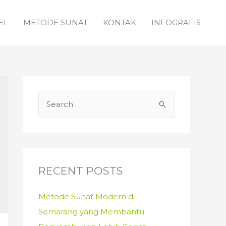
EL
METODE SUNAT
KONTAK
INFOGRAFIS
S
e
a
r
c
RECENT POSTS
h
f
Metode Sunat Modern di
o
Semarang yang Membantu
r