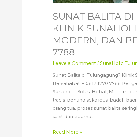
SUNAT BALITA D
KLINIK SUNAHOLI
MODERN, DAN BER
7788
Leave a Comment
/
SunaHolic Tul
Sunat Balita di Tulungagung? Klinik 
Bersahabat! – 0812 1770 7788 Pengan
Sunaholic, Solusi Hebat, Modern, d
tradisi penting sekaligus ibadah bag
orang tua, proses sunat balita serin
sakit dan trauma …
Sunat
Read More »