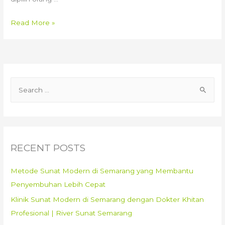
0819.0146.6614
Read More »
||
Rumah
Khitan
Dr.
S
Andri
e
Jrebeng:
Sunat
a
Bayi
r
Tanpa
c
RECENT POSTS
Rasa
h
Sakit
f
Metode Sunat Modern di Semarang yang Membantu
dengan
o
Penyembuhan Lebih Cepat
Metode
r
Terbaru
Klinik Sunat Modern di Semarang dengan Dokter Khitan
:
Profesional | River Sunat Semarang