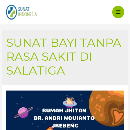
Main
Men
SUNAT BAYI TANPA
RASA SAKIT DI
SALATIGA