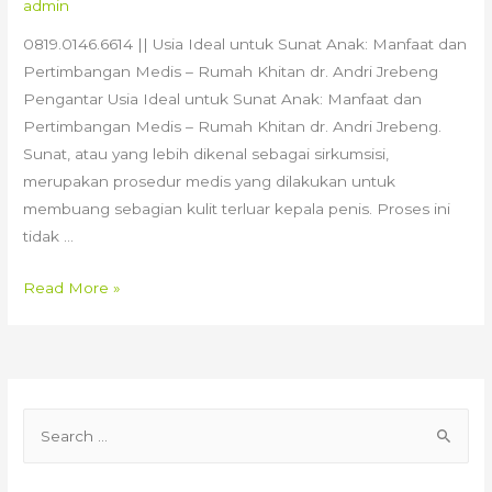
admin
0819.0146.6614 || Usia Ideal untuk Sunat Anak: Manfaat dan
Pertimbangan Medis – Rumah Khitan dr. Andri Jrebeng
Pengantar Usia Ideal untuk Sunat Anak: Manfaat dan
Pertimbangan Medis – Rumah Khitan dr. Andri Jrebeng.
Sunat, atau yang lebih dikenal sebagai sirkumsisi,
merupakan prosedur medis yang dilakukan untuk
membuang sebagian kulit terluar kepala penis. Proses ini
tidak …
Usia
Read More »
Ideal
untuk
Sunat
Anak:
S
Manfaat
e
dan
Pertimbangan
a