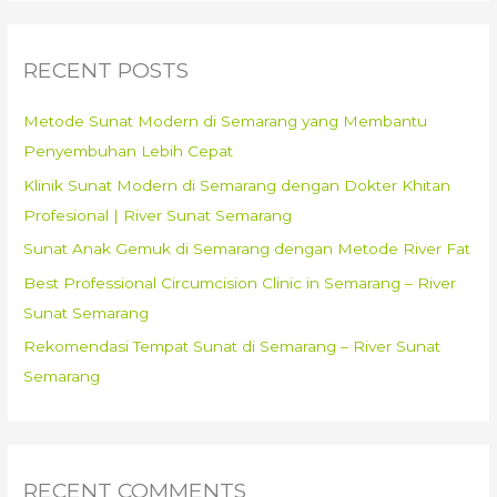
Medis
r
–
c
RECENT POSTS
Rumah
h
Khitan
f
Metode Sunat Modern di Semarang yang Membantu
dr.
o
Penyembuhan Lebih Cepat
Andri
r
Jrebeng
Klinik Sunat Modern di Semarang dengan Dokter Khitan
:
Profesional | River Sunat Semarang
Sunat Anak Gemuk di Semarang dengan Metode River Fat
Best Professional Circumcision Clinic in Semarang – River
Sunat Semarang
Rekomendasi Tempat Sunat di Semarang – River Sunat
Semarang
RECENT COMMENTS