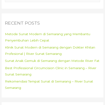
a
r
c
RECENT POSTS
h
f
Metode Sunat Modern di Semarang yang Membantu
o
Penyembuhan Lebih Cepat
r
Klinik Sunat Modern di Semarang dengan Dokter Khitan
:
Profesional | River Sunat Semarang
Sunat Anak Gemuk di Semarang dengan Metode River Fat
Best Professional Circumcision Clinic in Semarang – River
Sunat Semarang
Rekomendasi Tempat Sunat di Semarang – River Sunat
Semarang