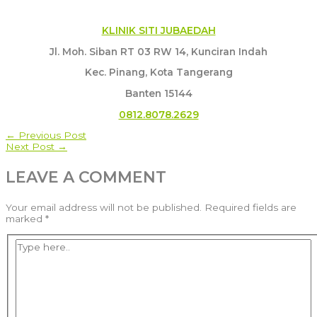
KLINIK SITI JUBAEDAH
Jl. Moh. Siban RT 03 RW 14, Kunciran Indah
Kec. Pinang, Kota Tangerang
Banten 15144
0812.8078.2629
POST
←
Previous Post
Next Post
→
NAVIGATION
LEAVE A COMMENT
Your email address will not be published.
Required fields are
marked
*
Type
here..