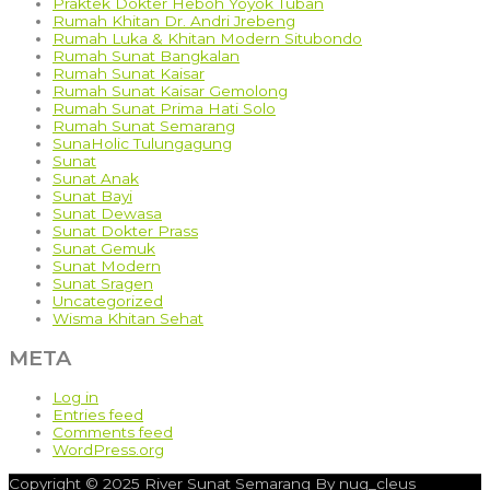
Praktek Dokter Heboh Yoyok Tuban
Rumah Khitan Dr. Andri Jrebeng
Rumah Luka & Khitan Modern Situbondo
Rumah Sunat Bangkalan
Rumah Sunat Kaisar
Rumah Sunat Kaisar Gemolong
Rumah Sunat Prima Hati Solo
Rumah Sunat Semarang
SunaHolic Tulungagung
Sunat
Sunat Anak
Sunat Bayi
Sunat Dewasa
Sunat Dokter Prass
Sunat Gemuk
Sunat Modern
Sunat Sragen
Uncategorized
Wisma Khitan Sehat
META
Log in
Entries feed
Comments feed
WordPress.org
Copyright © 2025 River Sunat Semarang By nug_cleus