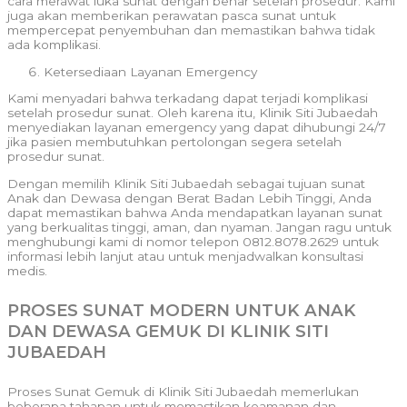
cara merawat luka sunat dengan benar setelah prosedur. Kami
juga akan memberikan perawatan pasca sunat untuk
mempercepat penyembuhan dan memastikan bahwa tidak
ada komplikasi.
Ketersediaan Layanan Emergency
Kami menyadari bahwa terkadang dapat terjadi komplikasi
setelah prosedur sunat. Oleh karena itu, Klinik Siti Jubaedah
menyediakan layanan emergency yang dapat dihubungi 24/7
jika pasien membutuhkan pertolongan segera setelah
prosedur sunat.
Dengan memilih Klinik Siti Jubaedah sebagai tujuan sunat
Anak dan Dewasa dengan Berat Badan Lebih Tinggi, Anda
dapat memastikan bahwa Anda mendapatkan layanan sunat
yang berkualitas tinggi, aman, dan nyaman. Jangan ragu untuk
menghubungi kami di nomor telepon 0812.8078.2629 untuk
informasi lebih lanjut atau untuk menjadwalkan konsultasi
medis.
PROSES SUNAT MODERN UNTUK ANAK
DAN DEWASA GEMUK DI KLINIK SITI
JUBAEDAH
Proses Sunat Gemuk di Klinik Siti Jubaedah memerlukan
beberapa tahapan untuk memastikan keamanan dan