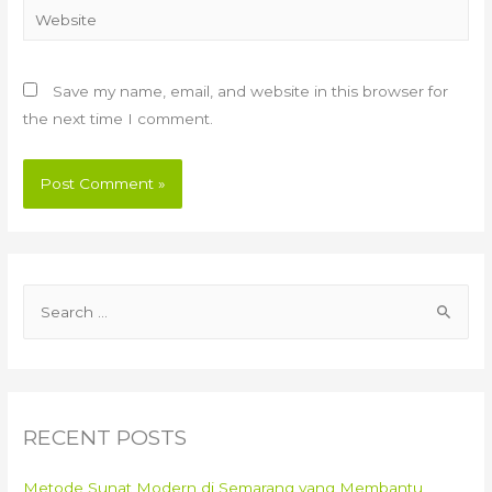
Website
Save my name, email, and website in this browser for
the next time I comment.
S
e
a
r
c
RECENT POSTS
h
f
Metode Sunat Modern di Semarang yang Membantu