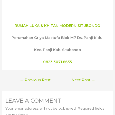
RUMAH LUKA & KHITAN MODERN SITUBONDO
Perumahan Griya Mastufa Blok M7 Ds. Panji Kidul
Kec. Panji Kab. Situbondo
0823.3071.8635
POST
←
Previous Post
Next Post
→
NAVIGATION
LEAVE A COMMENT
Your email address will not be published.
Required fields
are marked
*