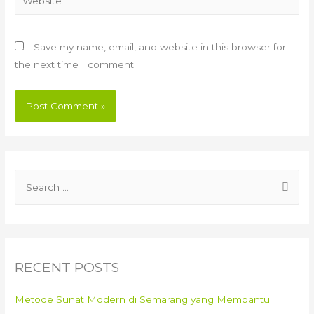
Save my name, email, and website in this browser for
the next time I comment.
S
e
a
r
c
RECENT POSTS
h
f
Metode Sunat Modern di Semarang yang Membantu
o