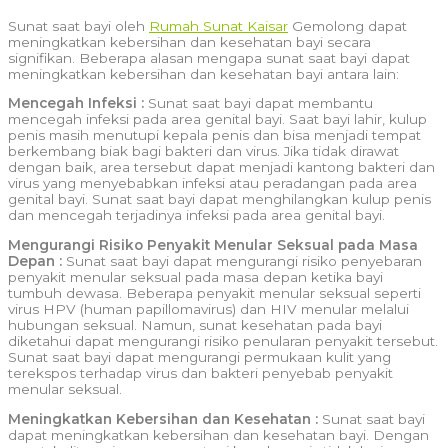
Sunat saat bayi oleh
Rumah Sunat Kaisar
Gemolong dapat
meningkatkan kebersihan dan kesehatan bayi secara
signifikan. Beberapa alasan mengapa sunat saat bayi dapat
meningkatkan kebersihan dan kesehatan bayi antara lain:
Mencegah Infeksi :
Sunat saat bayi dapat membantu
mencegah infeksi pada area genital bayi. Saat bayi lahir, kulup
penis masih menutupi kepala penis dan bisa menjadi tempat
berkembang biak bagi bakteri dan virus. Jika tidak dirawat
dengan baik, area tersebut dapat menjadi kantong bakteri dan
virus yang menyebabkan infeksi atau peradangan pada area
genital bayi. Sunat saat bayi dapat menghilangkan kulup penis
dan mencegah terjadinya infeksi pada area genital bayi.
Mengurangi Risiko Penyakit Menular Seksual pada Masa
Depan :
Sunat saat bayi dapat mengurangi risiko penyebaran
penyakit menular seksual pada masa depan ketika bayi
tumbuh dewasa. Beberapa penyakit menular seksual seperti
virus HPV (human papillomavirus) dan HIV menular melalui
hubungan seksual. Namun, sunat kesehatan pada bayi
diketahui dapat mengurangi risiko penularan penyakit tersebut.
Sunat saat bayi dapat mengurangi permukaan kulit yang
terekspos terhadap virus dan bakteri penyebab penyakit
menular seksual.
Meningkatkan Kebersihan dan Kesehatan :
Sunat saat bayi
dapat meningkatkan kebersihan dan kesehatan bayi. Dengan