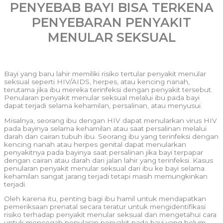
PENYEBAB BAYI BISA TERKENA
PENYEBARAN PENYAKIT
MENULAR SEKSUAL
Bayi yang baru lahir memiliki risiko tertular penyakit menular
seksual seperti HIV/AIDS, herpes, atau kencing nanah,
terutama jika ibu mereka terinfeksi dengan penyakit tersebut.
Penularan penyakit menular seksual melalui ibu pada bayi
dapat terjadi selama kehamilan, persalinan, atau menyusui.
Misalnya, seorang ibu dengan HIV dapat menularkan virus HIV
pada bayinya selama kehamilan atau saat persalinan melalui
darah dan cairan tubuh ibu. Seorang ibu yang terinfeksi dengan
kencing nanah atau herpes genital dapat menularkan
penyakitnya pada bayinya saat persalinan jika bayi terpapar
dengan cairan atau darah dari jalan lahir yang terinfeksi. Kasus
penularan penyakit menular seksual dari ibu ke bayi selama
kehamilan sangat jarang terjadi tetapi masih memungkinkan
terjadi.
Oleh karena itu, penting bagi ibu hamil untuk mendapatkan
pemeriksaan prenatal secara teratur untuk mengidentifikasi
risiko terhadap penyakit menular seksual dan mengetahui cara
untuk mencegah penularan penyakit pada bayi yang belum