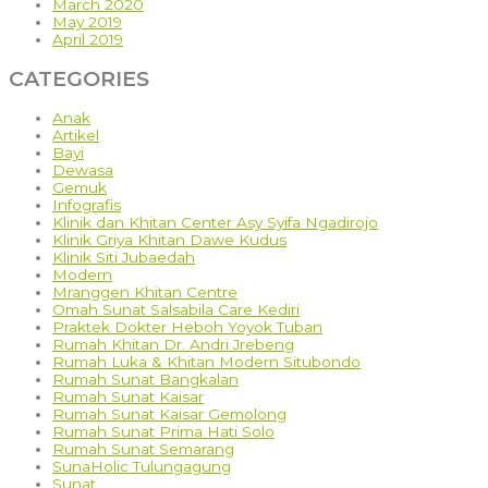
March 2020
May 2019
April 2019
CATEGORIES
Anak
Artikel
Bayi
Dewasa
Gemuk
Infografis
Klinik dan Khitan Center Asy Syifa Ngadirojo
Klinik Griya Khitan Dawe Kudus
Klinik Siti Jubaedah
Modern
Mranggen Khitan Centre
Omah Sunat Salsabila Care Kediri
Praktek Dokter Heboh Yoyok Tuban
Rumah Khitan Dr. Andri Jrebeng
Rumah Luka & Khitan Modern Situbondo
Rumah Sunat Bangkalan
Rumah Sunat Kaisar
Rumah Sunat Kaisar Gemolong
Rumah Sunat Prima Hati Solo
Rumah Sunat Semarang
SunaHolic Tulungagung
Sunat