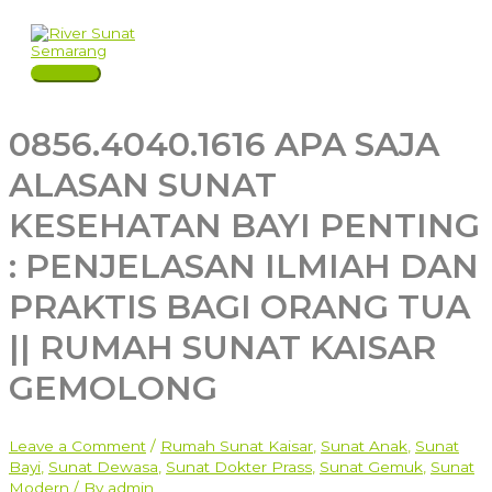
Skip
to
content
Main
Menu
0856.4040.1616 APA SAJA
ALASAN SUNAT
KESEHATAN BAYI PENTING
: PENJELASAN ILMIAH DAN
PRAKTIS BAGI ORANG TUA
|| RUMAH SUNAT KAISAR
GEMOLONG
Leave a Comment
/
Rumah Sunat Kaisar
,
Sunat Anak
,
Sunat
Bayi
,
Sunat Dewasa
,
Sunat Dokter Prass
,
Sunat Gemuk
,
Sunat
Modern
/ By
admin