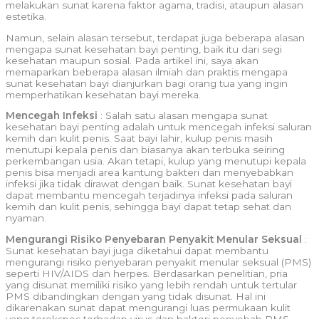
melakukan sunat karena faktor agama, tradisi, ataupun alasan
estetika.
Namun, selain alasan tersebut, terdapat juga beberapa alasan
mengapa sunat kesehatan bayi penting, baik itu dari segi
kesehatan maupun sosial. Pada artikel ini, saya akan
memaparkan beberapa alasan ilmiah dan praktis mengapa
sunat kesehatan bayi dianjurkan bagi orang tua yang ingin
memperhatikan kesehatan bayi mereka.
Mencegah Infeksi
: Salah satu alasan mengapa sunat
kesehatan bayi penting adalah untuk mencegah infeksi saluran
kemih dan kulit penis. Saat bayi lahir, kulup penis masih
menutupi kepala penis dan biasanya akan terbuka seiring
perkembangan usia. Akan tetapi, kulup yang menutupi kepala
penis bisa menjadi area kantung bakteri dan menyebabkan
infeksi jika tidak dirawat dengan baik. Sunat kesehatan bayi
dapat membantu mencegah terjadinya infeksi pada saluran
kemih dan kulit penis, sehingga bayi dapat tetap sehat dan
nyaman.
Mengurangi Risiko Penyebaran Penyakit Menular Seksual
:
Sunat kesehatan bayi juga diketahui dapat membantu
mengurangi risiko penyebaran penyakit menular seksual (PMS)
seperti HIV/AIDS dan herpes. Berdasarkan penelitian, pria
yang disunat memiliki risiko yang lebih rendah untuk tertular
PMS dibandingkan dengan yang tidak disunat. Hal ini
dikarenakan sunat dapat mengurangi luas permukaan kulit
yang terekspos terhadap virus dan bakteri penyebab PMS.