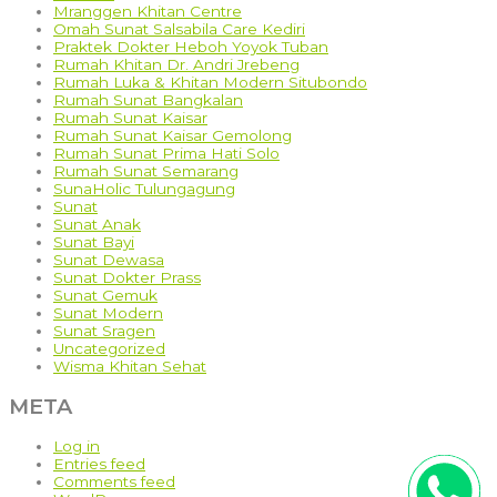
Mranggen Khitan Centre
Omah Sunat Salsabila Care Kediri
Praktek Dokter Heboh Yoyok Tuban
Rumah Khitan Dr. Andri Jrebeng
Rumah Luka & Khitan Modern Situbondo
Rumah Sunat Bangkalan
Rumah Sunat Kaisar
Rumah Sunat Kaisar Gemolong
Rumah Sunat Prima Hati Solo
Rumah Sunat Semarang
SunaHolic Tulungagung
Sunat
Sunat Anak
Sunat Bayi
Sunat Dewasa
Sunat Dokter Prass
Sunat Gemuk
Sunat Modern
Sunat Sragen
Uncategorized
Wisma Khitan Sehat
META
Log in
Entries feed
Comments feed