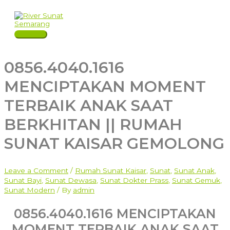
Skip
to
content
Main
Menu
0856.4040.1616
MENCIPTAKAN MOMENT
TERBAIK ANAK SAAT
BERKHITAN || RUMAH
SUNAT KAISAR GEMOLONG
Leave a Comment
/
Rumah Sunat Kaisar
,
Sunat
,
Sunat Anak
,
Sunat Bayi
,
Sunat Dewasa
,
Sunat Dokter Prass
,
Sunat Gemuk
,
Sunat Modern
/ By
admin
0856.4040.1616 MENCIPTAKAN
MOMENT TERBAIK ANAK SAAT