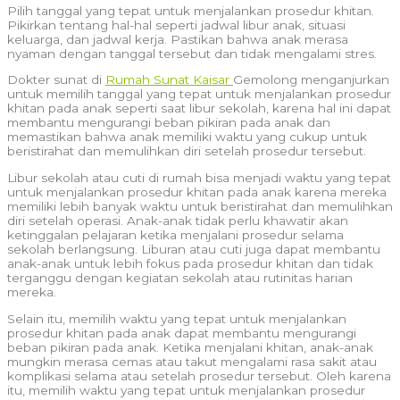
Pilih tanggal yang tepat untuk menjalankan prosedur khitan.
Pikirkan tentang hal-hal seperti jadwal libur anak, situasi
keluarga, dan jadwal kerja. Pastikan bahwa anak merasa
nyaman dengan tanggal tersebut dan tidak mengalami stres.
Dokter sunat di
Rumah Sunat Kaisar
Gemolong menganjurkan
untuk memilih tanggal yang tepat untuk menjalankan prosedur
khitan pada anak seperti saat libur sekolah, karena hal ini dapat
membantu mengurangi beban pikiran pada anak dan
memastikan bahwa anak memiliki waktu yang cukup untuk
beristirahat dan memulihkan diri setelah prosedur tersebut.
Libur sekolah atau cuti di rumah bisa menjadi waktu yang tepat
untuk menjalankan prosedur khitan pada anak karena mereka
memiliki lebih banyak waktu untuk beristirahat dan memulihkan
diri setelah operasi. Anak-anak tidak perlu khawatir akan
ketinggalan pelajaran ketika menjalani prosedur selama
sekolah berlangsung. Liburan atau cuti juga dapat membantu
anak-anak untuk lebih fokus pada prosedur khitan dan tidak
terganggu dengan kegiatan sekolah atau rutinitas harian
mereka.
Selain itu, memilih waktu yang tepat untuk menjalankan
prosedur khitan pada anak dapat membantu mengurangi
beban pikiran pada anak. Ketika menjalani khitan, anak-anak
mungkin merasa cemas atau takut mengalami rasa sakit atau
komplikasi selama atau setelah prosedur tersebut. Oleh karena
itu, memilih waktu yang tepat untuk menjalankan prosedur