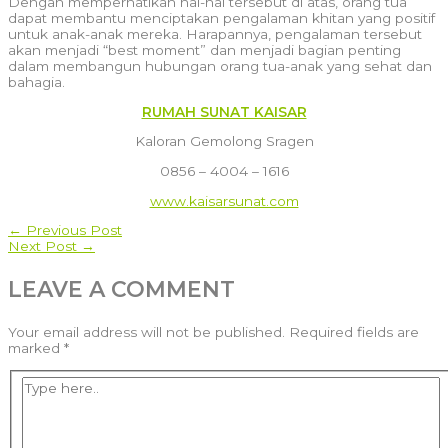
Dengan memperhatikan hal-hal tersebut di atas, orang tua
dapat membantu menciptakan pengalaman khitan yang positif
untuk anak-anak mereka. Harapannya, pengalaman tersebut
akan menjadi “best moment” dan menjadi bagian penting
dalam membangun hubungan orang tua-anak yang sehat dan
bahagia.
RUMAH SUNAT KAISAR
Kaloran Gemolong Sragen
0856 – 4004 – 1616
www.kaisarsunat.com
POST
←
Previous Post
Next Post
→
NAVIGATION
LEAVE A COMMENT
Your email address will not be published.
Required fields are
marked
*
Type
here..