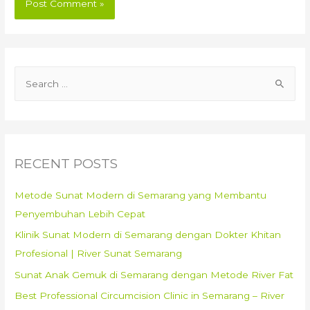
S
e
a
r
c
RECENT POSTS
h
f
Metode Sunat Modern di Semarang yang Membantu
o
Penyembuhan Lebih Cepat
r
Klinik Sunat Modern di Semarang dengan Dokter Khitan
:
Profesional | River Sunat Semarang
Sunat Anak Gemuk di Semarang dengan Metode River Fat
Best Professional Circumcision Clinic in Semarang – River