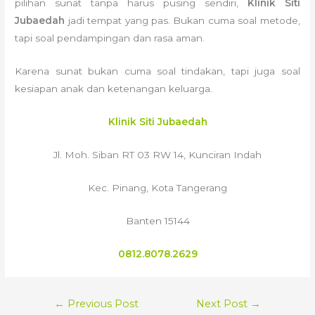
pilihan sunat tanpa harus pusing sendiri,
Klinik Siti
Jubaedah
jadi tempat yang pas. Bukan cuma soal metode,
tapi soal pendampingan dan rasa aman.
Karena sunat bukan cuma soal tindakan, tapi juga soal
kesiapan anak dan ketenangan keluarga.
Klinik Siti Jubaedah
Jl. Moh. Siban RT 03 RW 14, Kunciran Indah
Kec. Pinang, Kota Tangerang
Banten 15144
0812.8078.2629
POST
←
Previous Post
Next Post
→