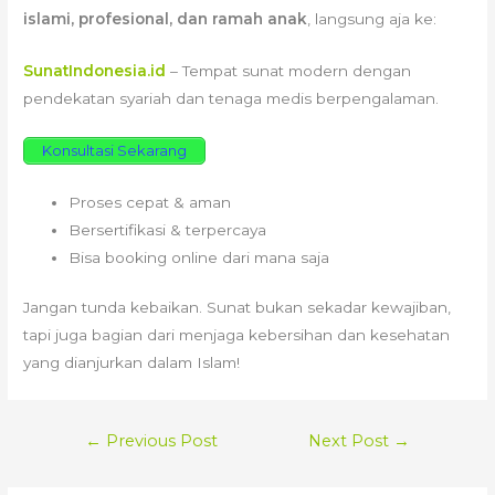
islami, profesional, dan ramah anak
, langsung aja ke:
SunatIndonesia.id
– Tempat sunat modern dengan
pendekatan syariah dan tenaga medis berpengalaman.
Konsultasi Sekarang
Proses cepat & aman
Bersertifikasi & terpercaya
Bisa booking online dari mana saja
Jangan tunda kebaikan. Sunat bukan sekadar kewajiban,
tapi juga bagian dari menjaga kebersihan dan kesehatan
yang dianjurkan dalam Islam!
POST
←
Previous Post
Next Post
→
NAVIGATION