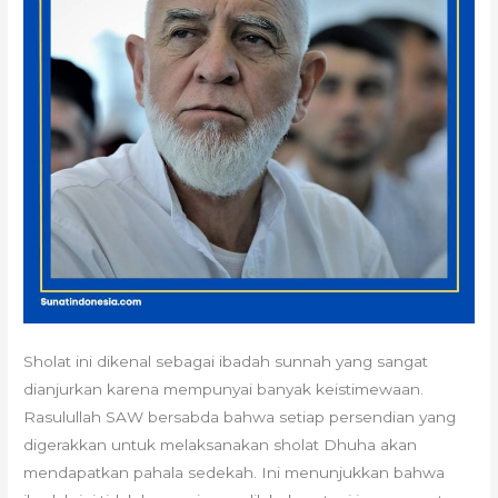
Sholat ini dikenal sebagai ibadah sunnah yang sangat
dianjurkan karena mempunyai banyak keistimewaan.
Rasulullah SAW bersabda bahwa setiap persendian yang
digerakkan untuk melaksanakan sholat Dhuha akan
mendapatkan pahala sedekah. Ini menunjukkan bahwa