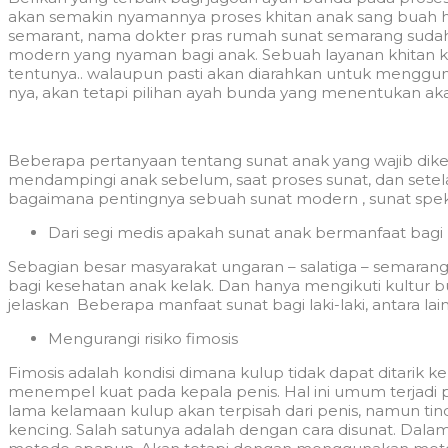
akan semakin nyamannya proses khitan anak sang buah hati
semarant, nama dokter pras rumah sunat semarang sudah
modern yang nyaman bagi anak. Sebuah layanan khitan k
tentunya.. walaupun pasti akan diarahkan untuk menggu
nya, akan tetapi pilihan ayah bunda yang menentukan ak
Beberapa pertanyaan tentang sunat anak yang wajib dike
mendampingi anak sebelum, saat proses sunat, dan setel
bagaimana pentingnya sebuah sunat modern , sunat spek
Dari segi medis apakah sunat anak bermanfaat bagi
Sebagian besar masyarakat ungaran – salatiga – semara
bagi kesehatan anak kelak. Dan hanya mengikuti kultur bu
jelaskan Beberapa manfaat sunat bagi laki-laki, antara lain
Mengurangi risiko fimosis
Fimosis adalah kondisi dimana kulup tidak dapat ditarik 
menempel kuat pada kepala penis. Hal ini umum terjadi p
lama kelamaan kulup akan terpisah dari penis, namun ti
kencing. Salah satunya adalah dengan cara disunat. Da