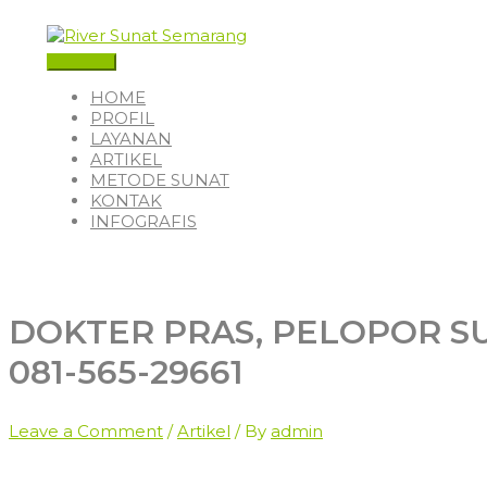
Skip
to
content
Main
Menu
HOME
PROFIL
LAYANAN
ARTIKEL
METODE SUNAT
KONTAK
INFOGRAFIS
DOKTER PRAS, PELOPOR S
081-565-29661
Leave a Comment
/
Artikel
/ By
admin