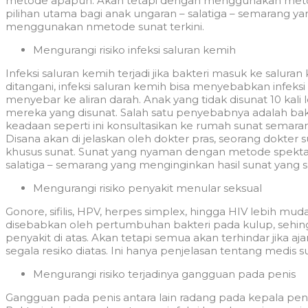
metode apapun. Akan tetapi dengan menggunakan metod
pilihan utama bagi anak ungaran – salatiga – semarang y
menggunakan nmetode sunat terkini.
Mengurangi risiko infeksi saluran kemih
Infeksi saluran kemih terjadi jika bakteri masuk ke salura
ditangani, infeksi saluran kemih bisa menyebabkan infeksi 
menyebar ke aliran darah. Anak yang tidak disunat 10 kali 
mereka yang disunat. Salah satu penyebabnya adalah bakt
keadaan seperti ini konsultasikan ke rumah sunat semaran
Disana akan di jelaskan oleh dokter pras, seorang dokter
khusus sunat. Sunat yang nyaman dengan metode spektak
salatiga – semarang yang menginginkan hasil sunat yang s
Mengurangi risiko penyakit menular seksual
Gonore, sifilis, HPV, herpes simplex, hingga HIV lebih muda
disebabkan oleh pertumbuhan bakteri pada kulup, sehingg
penyakit di atas. Akan tetapi semua akan terhindar jika a
segala resiko diatas. Ini hanya penjelasan tentang medis s
Mengurangi risiko terjadinya gangguan pada penis
Gangguan pada penis antara lain radang pada kepala penis