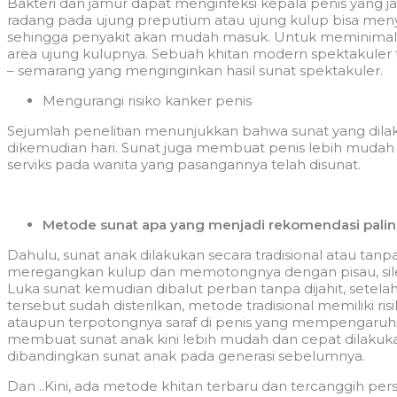
Bakteri dan jamur dapat menginfeksi kepala penis yang j
radang pada ujung preputium atau ujung kulup bisa me
sehingga penyakit akan mudah masuk. Untuk meminimalisi
area ujung kulupnya. Sebuah khitan modern spektakuler t
– semarang yang menginginkan hasil sunat spektakuler.
Mengurangi risiko kanker penis
Sejumlah penelitian menunjukkan bahwa sunat yang dila
dikemudian hari. Sunat juga membuat penis lebih mudah
serviks pada wanita yang pasangannya telah disunat.
Metode sunat apa yang menjadi rekomendasi palin
Dahulu, sunat anak dilakukan secara tradisional atau tan
meregangkan kulup dan memotongnya dengan pisau, silet
Luka sunat kemudian dibalut perban tanpa dijahit, setelah
tersebut sudah disterilkan, metode tradisional memiliki ri
ataupun terpotongnya saraf di penis yang mempengaruhi 
membuat sunat anak kini lebih mudah dan cepat dilak
dibandingkan sunat anak pada generasi sebelumnya.
Dan ..Kini, ada metode khitan terbaru dan tercanggih pe