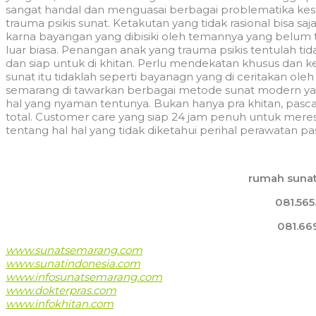
sangat handal dan menguasai berbagai problematika kes
trauma psikis sunat. Ketakutan yang tidak rasional bisa sa
karna bayangan yang dibisiki oleh temannya yang belum 
luar biasa. Penangan anak yang trauma psikis tentulah t
dan siap untuk di khitan. Perlu mendekatan khusus dan 
sunat itu tidaklah seperti bayanagn yang di ceritakan ole
semarang di tawarkan berbagai metode sunat modern 
hal yang nyaman tentunya. Bukan hanya pra khitan, pasc
total. Customer care yang siap 24 jam penuh untuk mer
tentang hal hal yang tidak diketahui perihal perawatan pa
rumah suna
081.565
081.66
www.sunatsemarang.com
www.sunatindonesia.com
www.infosunatsemarang.com
www.dokterpras.com
www.infokhitan.com