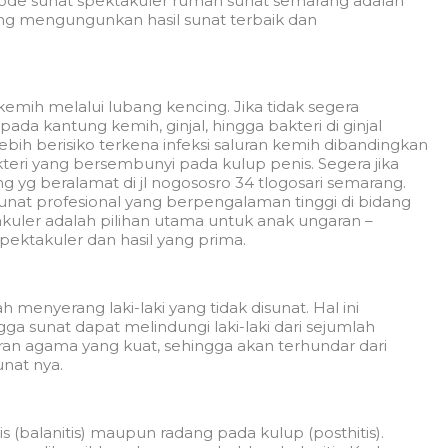
e sunat spektakuler rumah sunat semarang adalah
ang mengungunkan hasil sunat terbaik dan
n kemih melalui lubang kencing. Jika tidak segera
pada kantung kemih, ginjal, hingga bakteri di ginjal
lebih berisiko terkena infeksi saluran kemih dibandingkan
eri yang bersembunyi pada kulup penis. Segera jika
g yg beralamat di jl nogososro 34 tlogosari semarang.
 sunat profesional yang berpengalaman tinggi di bidang
uler adalah pilihan utama untuk anak ungaran –
pektakuler dan hasil yang prima.
h menyerang laki-laki yang tidak disunat. Hal ini
a sunat dapat melindungi laki-laki dari sejumlah
jaran agama yang kuat, sehingga akan terhundar dari
unat nya.
 (balanitis) maupun radang pada kulup (posthitis).