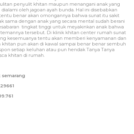
ulitan penyulit khitan maupun menangani anak yang
ja dialami oleh jagoan ayah bunda. Hal ini disebabkan
tentu benar akan omongannya bahwa sunat itu sakit
idak sama dengan anak yang secara mental sudah berani
kesabaran tingkat tinggi untuk meyakinkan anak bahwa
h temannya tersebut. Di klinik khitan center rumah sunat
yang kesemuanya tentu akan memberi kenyamanan dan
a khitan pun akan di kawal sampai benar benar sembuh
espon setiap keluhan atau pun hendak Tanya Tanya
sca khitan di rumah.
t semarang
.29661
99.761