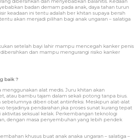
arang dibersihkan dan menyebabkan balanitis. Kedaan
nyebabkan badan demam pada anak, daya tahan turun
r keadaan ini tentu adalah ber khitan supaya bersih
entu akan menjadi pilihan bagi anak ungaran – salatiga
kukan setelah bayi lahir mampu mencegah kanker penis
 dibersihkan dan mampu mengurangi risiko kanker
g baik ?
pa menggunakan alat medis. Juru khitan akan
, atau bambu tajam dalam sekali potong tanpa bius.
 sebelumnya diberi obat antiinfeksi. Meskipun alat-alat
siko terjadinya pendarahan jika proses sunat kurang tepat
aktivitas seksual kelak. Perkembangan teknologi
ukan, dengan masa penyembuhan yang lebih pendek
rsembahan khusus buat anak anaka ungaran – salatiga –