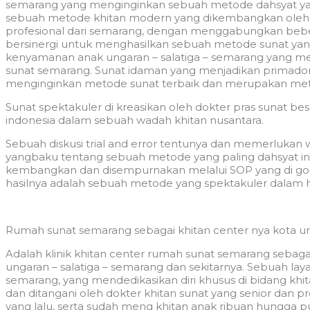
semarang yang menginginkan sebuah metode dahsyat ya
sebuah metode khitan modern yang dikembangkan oleh 
profesional dari semarang, dengan menggabungkan beb
bersinergi untuk menghasilkan sebuah metode sunat yan
kenyamanan anak ungaran – salatiga – semarang yang men
sunat semarang. Sunat idaman yang menjadikan primadon
menginginkan metode sunat terbaik dan merupakan meto
Sunat spektakuler di kreasikan oleh dokter pras sunat bese
indonesia dalam sebuah wadah khitan nusantara.
Sebuah diskusi trial and error tentunya dan memerluk
yangbaku tentang sebuah metode yang paling dahsyat ini. 
kembangkan dan disempurnakan melalui SOP yang di godo
hasilnya adalah sebuah metode yang spektakuler dalam 
Rumah sunat semarang sebagai khitan center nya kota un
Adalah klinik khitan center rumah sunat semarang sebaga
ungaran – salatiga – semarang dan sekitarnya. Sebuah laya
semarang, yang mendedikasikan diri khusus di bidang k
dan ditangani oleh dokter khitan sunat yang senior dan pr
yang lalu, serta sudah meng khitan anak ribuan hungga p