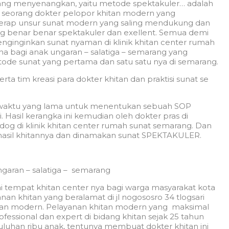
ng menyenangkan, yaitu metode spektakuler… adalah
seorang dokter pelopor khitan modern yang
erap unsur sunat modern yang saling mendukung dan
g benar benar spektakuler dan exellent. Semua demi
ginginkan sunat nyaman di klinik khitan center rumah
a bagi anak ungaran – salatiga – semarang yang
de sunat yang pertama dan satu satu nya di semarang.
rta tim kreasi para dokter khitan dan praktisi sunat se
an waktu yang lama untuk menentukan sebuah SOP
Hasil kerangka ini kemudian oleh dokter pras di
g di klinik khitan center rumah sunat semarang. Dan
hasil khitannya dan dinamakan sunat SPEKTAKULER.
garan – salatiga – semarang
i tempat khitan center nya bagi warga masyarakat kota
nan khitan yang beralamat di jl nogososro 34 tlogsari
hitan modern. Pelayanan khitan modern yang maksimal
ofessional dan expert di bidang khitan sejak 25 tahun
uluhan ribu anak, tentunya membuat dokter khitan ini