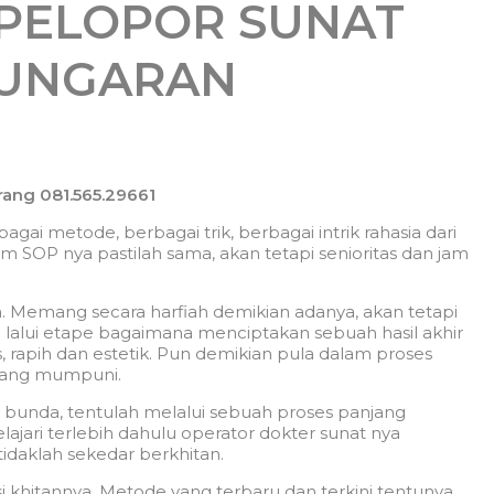
 PELOPOR SUNAT
UNGARAN
ang 081.565.29661
ai metode, berbagai trik, berbagai intrik rahasia dari
m SOP nya pastilah sama, akan tetapi senioritas dan jam
. Memang secara harfiah demikian adanya, akan tetapi
 lalui etape bagaimana menciptakan sebuah hasil akhir
s, rapih dan estetik. Pun demikian pula dalam proses
 yang mumpuni.
 bunda, tentulah melalui sebuah proses panjang
ajari terlebih dahulu operator dokter sunat nya
 tidaklah sekedar berkhitan.
i khitannya. Metode yang terbaru dan terkini tentunya