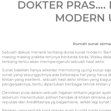
DOKTER PRAS….
MODERN 
Rumah sunat semar
Sebuah diskusi menarik tentang dunia sunat modern. Berbag
masing masing praktisi tetunya berbeda beda. Walau dala
terbang tentu akan mempengaruhi sebuah hasil akhir.
Sunat tidaklah hanya sekedar memotong ujung kulup saja
sunat yang sesungguhnya ada beberapa hal yang harus di
khitan yang exellent.. sebuah hasil akhir khitan yang bagu
pengerjaannya, tentu diperlukan berbagai tehnik khitan
Demikian pula dalam sebuah hajatan khitann jagoan ayah
sebelum menentukan pilihan hendak di khitan dimana, pel
reputasi dan kredilitasnya yg bagaimana.. sekali lagi sunat
Berikan yang terbaik bagi jagoan ayah bunda pada proses