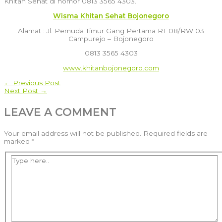
Khitan Sehat di nomor 0813 3565 4303.
Wisma Khitan Sehat Bojonegoro
Alamat : Jl. Pemuda Timur Gang Pertama RT 08/RW 03
Campurejo – Bojonegoro
0813 3565 4303
www.khitanbojonegoro.com
POST
←
Previous Post
Next Post
→
NAVIGATION
LEAVE A COMMENT
Your email address will not be published.
Required fields are
marked
*
Type
here..