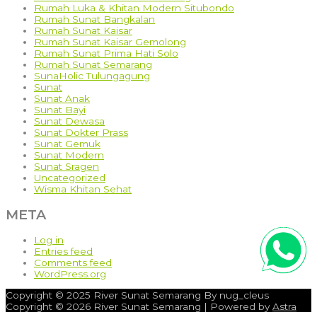
Rumah Luka & Khitan Modern Situbondo
Rumah Sunat Bangkalan
Rumah Sunat Kaisar
Rumah Sunat Kaisar Gemolong
Rumah Sunat Prima Hati Solo
Rumah Sunat Semarang
SunaHolic Tulungagung
Sunat
Sunat Anak
Sunat Bayi
Sunat Dewasa
Sunat Dokter Prass
Sunat Gemuk
Sunat Modern
Sunat Sragen
Uncategorized
Wisma Khitan Sehat
META
Log in
Entries feed
Comments feed
WordPress.org
Copyright © 2025 River Sunat Semarang By nug_cleus
Copyright © 2026
River Sunat Semarang
| Powered by
Astra