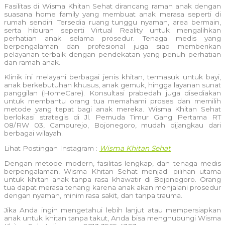
Fasilitas di Wisma Khitan Sehat dirancang ramah anak dengan
suasana home family yang membuat anak merasa seperti di
rumah sendiri. Tersedia ruang tunggu nyaman, area bermain,
serta hiburan seperti Virtual Reality untuk mengalihkan
perhatian anak selama prosedur. Tenaga medis yang
berpengalaman dan profesional juga siap memberikan
pelayanan terbaik dengan pendekatan yang penuh perhatian
dan ramah anak.
Klinik ini melayani berbagai jenis khitan, termasuk untuk bayi,
anak berkebutuhan khusus, anak gemuk, hingga layanan sunat
panggilan (HomeCare). Konsultasi prabedah juga disediakan
untuk membantu orang tua memahami proses dan memilih
metode yang tepat bagi anak mereka. Wisma Khitan Sehat
berlokasi strategis di Jl. Pemuda Timur Gang Pertama RT
08/RW 03, Campurejo, Bojonegoro, mudah dijangkau dari
berbagai wilayah.
Lihat Postingan Instagram :
Wisma Khitan Sehat
Dengan metode modern, fasilitas lengkap, dan tenaga medis
berpengalaman, Wisma Khitan Sehat menjadi pilihan utama
untuk khitan anak tanpa rasa khawatir di Bojonegoro. Orang
tua dapat merasa tenang karena anak akan menjalani prosedur
dengan nyaman, minim rasa sakit, dan tanpa trauma.
Jika Anda ingin mengetahui lebih lanjut atau mempersiapkan
anak untuk khitan tanpa takut, Anda bisa menghubungi Wisma