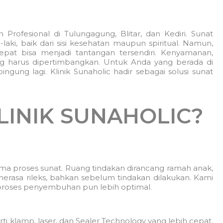
rofesional di Tulungagung, Blitar, dan Kediri. Sunat
i, baik dari sisi kesehatan maupun spiritual. Namun,
pat bisa menjadi tantangan tersendiri. Kenyamanan,
ng harus dipertimbangkan. Untuk Anda yang berada di
bingung lagi. Klinik Sunaholic hadir sebagai solusi sunat
LINIK SUNAHOLIC?
a proses sunat. Ruang tindakan dirancang ramah anak,
rasa rileks, bahkan sebelum tindakan dilakukan. Kami
 proses penyembuhan pun lebih optimal.
i klamp, laser, dan Sealer Technology yang lebih cepat,