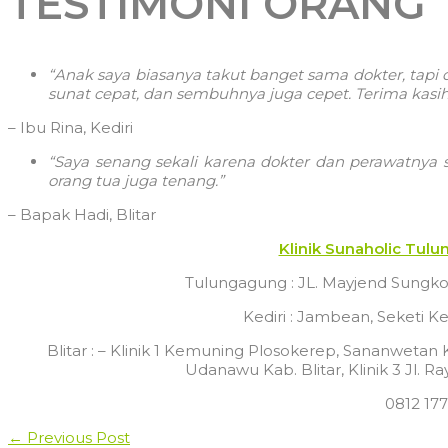
TESTIMONI ORANG 
“Anak saya biasanya takut banget sama dokter, tapi d
sunat cepat, dan sembuhnya juga cepet. Terima kasih 
– Ibu Rina, Kediri
“Saya senang sekali karena dokter dan perawatnya
orang tua juga tenang.”
– Bapak Hadi, Blitar
Klinik Sunaholic Tulu
Tulungagung : JL. Mayjend Sungkon
Kediri : Jambean, Seketi Ke
Blitar : – Klinik 1 Kemuning Plosokerep, Sananwetan K
Udanawu Kab. Blitar, Klinik 3 Jl. Ray
0812 17
←
Previous Post