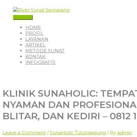
Skip
to
content
Main
Menu
HOME
PROFIL
LAYANAN
ARTIKEL
METODE SUNAT
KONTAK
INFOGRAFIS
KLINIK SUNAHOLIC: TEMPA
NYAMAN DAN PROFESIONA
BLITAR, DAN KEDIRI – 0812 
Leave a Comment
/
SunaHolic Tulungagung
/ By
admin