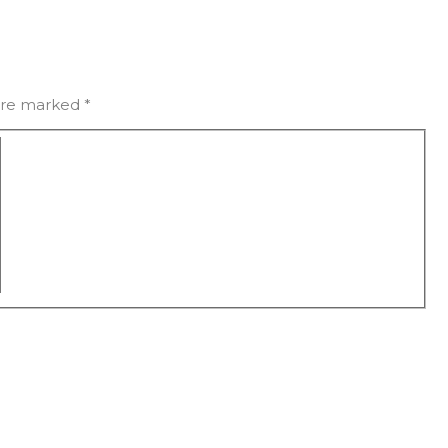
 are marked
*