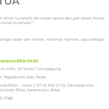
TUA
i Klinik Sunaholic dia malah santai dan gak rewel. Proses
Klinik Sunaholic!”
 sangat sabar dan ramah. Anaknya nyaman, saya sebagai
ngagung Blitar Kediri
o lll No. 29 Tertek Tulungagung.
c. Ngadiluwih, Kab. Kediri.
ota Blitar, – Klinik 2 RT 05 RW 01 Ds. Slemanan Kec.
a Kediri Blitar, Sanankulon, Blitar.
70 7788