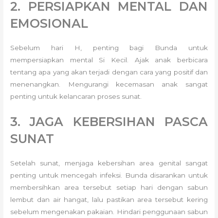
2. PERSIAPKAN MENTAL DAN
EMOSIONAL
Sebelum hari H, penting bagi Bunda untuk
mempersiapkan mental Si Kecil. Ajak anak berbicara
tentang apa yang akan terjadi dengan cara yang positif dan
menenangkan. Mengurangi kecemasan anak sangat
penting untuk kelancaran proses sunat.
3. JAGA KEBERSIHAN PASCA
SUNAT
Setelah sunat, menjaga kebersihan area genital sangat
penting untuk mencegah infeksi. Bunda disarankan untuk
membersihkan area tersebut setiap hari dengan sabun
lembut dan air hangat, lalu pastikan area tersebut kering
sebelum mengenakan pakaian. Hindari penggunaan sabun