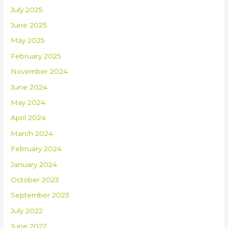
July 2025
June 2025
May 2025
February 2025
November 2024
June 2024
May 2024
April 2024
March 2024
February 2024
January 2024
October 2023
September 2023
July 2022
June 2022