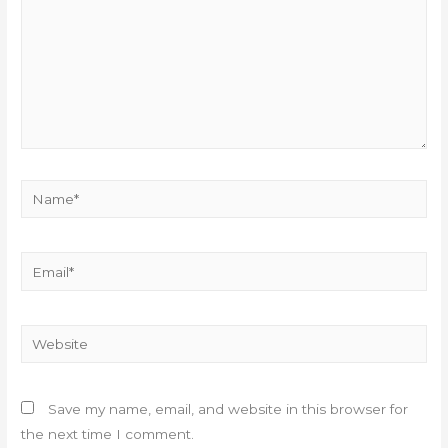
Name*
Email*
Website
Save my name, email, and website in this browser for
the next time I comment.