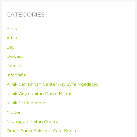
CATEGORIES
Anak
Artikel
Bayi
Dewasa
Gemuk
Infografis
Klinik dan Khitan Center Asy Syifa Ngadirojo
Klinik Griya Khitan Dawe Kudus
Klinik Siti Jubaedah
Modern
Mranggen Khitan Centre
Omah Sunat Salsabila Care Kediri