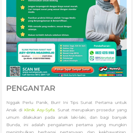
PENGANTAR
Nggak Perlu Panik, Bun! Ini Tips Sunat Pertama untuk
Anak di
Klinik Asy-Syifa
. Sunat merupakan prosedur yang
umum dilakukan pada anak laki-laki, dan bagi banyak
Bunda, ini adalah pengalaman pertama yang mungkin
menimbulkan berbagai pertanyaan dan kekhawatiran.