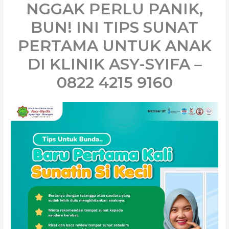
NGGAK PERLU PANIK,
BUN! INI TIPS SUNAT
PERTAMA UNTUK ANAK
DI KLINIK ASY-SYIFA –
0822 4215 9160