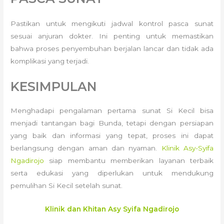
Pastikan untuk mengikuti jadwal kontrol pasca sunat
sesuai anjuran dokter. Ini penting untuk memastikan
bahwa proses penyembuhan berjalan lancar dan tidak ada
komplikasi yang terjadi.
KESIMPULAN
Menghadapi pengalaman pertama sunat Si Kecil bisa
menjadi tantangan bagi Bunda, tetapi dengan persiapan
yang baik dan informasi yang tepat, proses ini dapat
berlangsung dengan aman dan nyaman.
Klinik Asy-Syifa
Ngadirojo
siap membantu memberikan layanan terbaik
serta edukasi yang diperlukan untuk mendukung
pemulihan Si Kecil setelah sunat.
Klinik dan Khitan Asy Syifa Ngadirojo