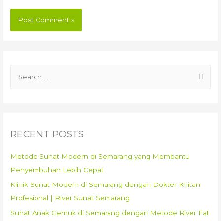
S
e
a
r
c
RECENT POSTS
h
f
Metode Sunat Modern di Semarang yang Membantu
o
Penyembuhan Lebih Cepat
r
Klinik Sunat Modern di Semarang dengan Dokter Khitan
:
Profesional | River Sunat Semarang
Sunat Anak Gemuk di Semarang dengan Metode River Fat