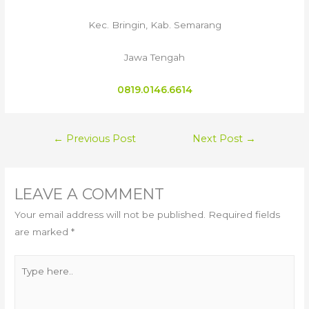
Kec. Bringin, Kab. Semarang
Jawa Tengah
0819.0146.6614
POST
←
Previous Post
Next Post
→
NAVIGATION
LEAVE A COMMENT
Your email address will not be published.
Required fields
are marked
*
Type
here..