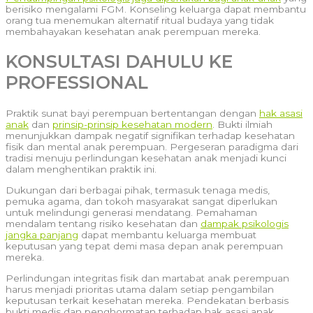
berisiko mengalami FGM. Konseling keluarga dapat membantu
orang tua menemukan alternatif ritual budaya yang tidak
membahayakan kesehatan anak perempuan mereka.
KONSULTASI DAHULU KE
PROFESSIONAL
Praktik sunat bayi perempuan bertentangan dengan
hak asasi
anak
dan
prinsip-prinsip kesehatan modern
. Bukti ilmiah
menunjukkan dampak negatif signifikan terhadap kesehatan
fisik dan mental anak perempuan. Pergeseran paradigma dari
tradisi menuju perlindungan kesehatan anak menjadi kunci
dalam menghentikan praktik ini.
Dukungan dari berbagai pihak, termasuk tenaga medis,
pemuka agama, dan tokoh masyarakat sangat diperlukan
untuk melindungi generasi mendatang. Pemahaman
mendalam tentang risiko kesehatan dan
dampak psikologis
jangka panjang
dapat membantu keluarga membuat
keputusan yang tepat demi masa depan anak perempuan
mereka.
Perlindungan integritas fisik dan martabat anak perempuan
harus menjadi prioritas utama dalam setiap pengambilan
keputusan terkait kesehatan mereka. Pendekatan berbasis
bukti medis dan penghormatan terhadap hak asasi anak