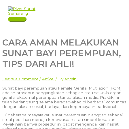
Skip
to
content
Main
Menu
CARA AMAN MELAKUKAN
SUNAT BAYI PEREMPUAN,
TIPS DARI AHLI!
Leave a Comment
/
Artikel
/ By
admin
Sunat bayi perempuan atau Female Genital Mutilation (FGM)
adalah prosedur pengangkatan sebagian atau seluruh organ
genital eksternal perempuan tanpa alasan medis. Praktik ini
telah berlangsung selama berabad-abad di berbagai komunitas
dengan alasan sosial, budaya, dan kepercayaan tradisional.
Di beberapa masyarakat, sunat perempuan dianggap sebagai
ritual peralihan menuju kedewasaan atau simbol kesucian.
Keyakinan bahwa prosedur ini dapat mengendalikan hasrat
seksual perempuan juga menjadi alasan yang sering