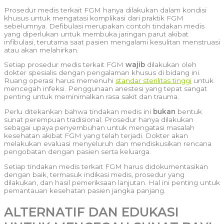
Prosedur medis terkait FGM hanya dilakukan dalam kondisi
khusus untuk mengatasi komplikasi dari praktik FGM
sebelumnya. Defibulasi merupakan contoh tindakan medis
yang diperlukan untuk membuka jaringan parut akibat
infibulasi, terutama saat pasien mengalami kesulitan menstruasi
atau akan melahirkan.
Setiap prosedur medis terkait FGM
wajib
dilakukan oleh
dokter spesialis dengan pengalaman khusus di bidang ini.
Ruang operasi harus memenuhi
standar sterilitas tinggi
untuk
mencegah infeksi. Penggunaan anestesi yang tepat sangat
penting untuk meminimalkan rasa sakit dan trauma.
Perlu ditekankan bahwa tindakan medis ini
bukan
bentuk
sunat perempuan tradisional. Prosedur hanya dilakukan
sebagai upaya penyembuhan untuk mengatasi masalah
kesehatan akibat FGM yang telah terjadi. Dokter akan
melakukan evaluasi menyeluruh dan mendiskusikan rencana
pengobatan dengan pasien serta keluarga.
Setiap tindakan medis terkait FGM harus didokumentasikan
dengan baik, termasuk indikasi medis, prosedur yang
dilakukan, dan hasil pemeriksaan lanjutan. Hal ini penting untuk
pemantauan kesehatan pasien jangka panjang.
ALTERNATIF DAN EDUKASI