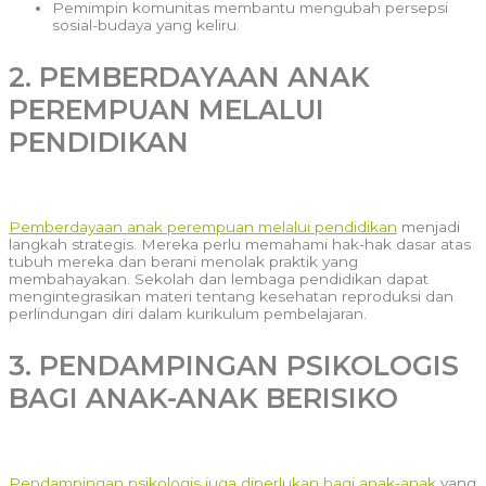
Pemimpin komunitas membantu mengubah persepsi
sosial-budaya yang keliru.
2. PEMBERDAYAAN ANAK
PEREMPUAN MELALUI
PENDIDIKAN
Pemberdayaan anak perempuan melalui pendidikan
menjadi
langkah strategis. Mereka perlu memahami hak-hak dasar atas
tubuh mereka dan berani menolak praktik yang
membahayakan. Sekolah dan lembaga pendidikan dapat
mengintegrasikan materi tentang kesehatan reproduksi dan
perlindungan diri dalam kurikulum pembelajaran.
3. PENDAMPINGAN PSIKOLOGIS
BAGI ANAK-ANAK BERISIKO
Pendampingan psikologis juga diperlukan bagi anak-anak
yang