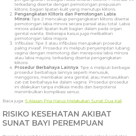
terkadang disertai dengan pemotongan prepusium
klitoris, bagian lipatan kulit yang menutupi klitoris.
Pengangkatan Klitoris dan Pemotongan Labia
Minora:
Tipe 2 mencakup pengangkatan klitoris disertai
pemotongan labia minora secara parsial atau total. Labia
minora adalah lipatan kulit bagian dalam pada organ
genital wanita. Beberapa kasus juga melibatkan
pemotongan labia majora.
Infibulasi: Tipe 3 atau infibulasi merupakan prosedur
paling invasif. Prosedur ini meliputi penyempitan lubang
vagina dengan memotong dan mereposisi labia minora
atau labia mayora, terkadang disertai pengangkatan
klitoris.
Prosedur Berbahaya Lainnya
: Tipe 4 meliputi berbagai
prosedur berbahaya lainnya seperti menusuk,
menggores, membakar area genital, atau memasukkan
zat-zat berbahaya ke dalam vagina. Prosedur-prosedur
ini dilakukan tanpa indikasi medis dan berpotensi
menimbulkan komplikasi serius.
Baca juga:
5 Alasan Pria Harus Melakukan Sunat Dua Kali
RISIKO KESEHATAN AKIBAT
SUNAT BAYI PEREMPUAN