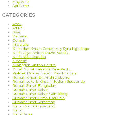
May 2019
April 2019
CATEGORIES
Anak
Artikel
Bayi
Dewasa
Gemuk
Infografis
Klinik dan Khitan Center Asy Syifa Ngadirojo
Klinik Griya Khitan Dawe Kudus
Klinik Siti Jubaedah
Modern
Mranggen Khitan Centre
Omah Sunat Salsabila Care Kediri
Praktek Dokter Heboh Yoyok Tuban
Rumah Khitan Dr. Andri Jrebeng
Rumah Luka & Khitan Modern Situbondo
Rumah Sunat Bangkalan
Rumah Sunat Kaisar
Rumah Sunat Kaisar Gemolong
Rumah Sunat Prima Hati Solo
Rumah Sunat Semarang
SunaHolic Tulungagung
Sunat
Sunat Anak