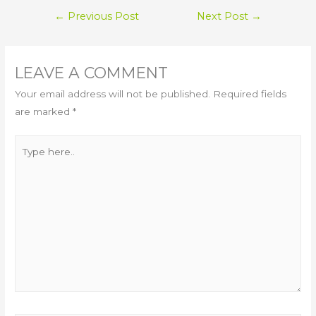
POST
←
Previous Post
Next Post
→
NAVIGATION
LEAVE A COMMENT
Your email address will not be published.
Required fields
are marked
*
Type
here..