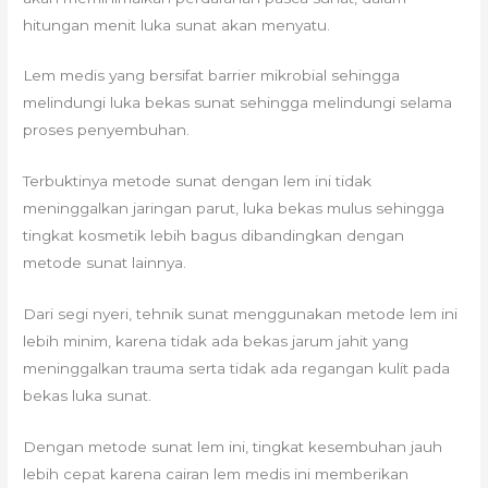
hitungan menit luka sunat akan menyatu.
Lem medis yang bersifat barrier mikrobial sehingga
melindungi luka bekas sunat sehingga melindungi selama
proses penyembuhan.
Terbuktinya metode sunat dengan lem ini tidak
meninggalkan jaringan parut, luka bekas mulus sehingga
tingkat kosmetik lebih bagus dibandingkan dengan
metode sunat lainnya.
Dari segi nyeri, tehnik sunat menggunakan metode lem ini
lebih minim, karena tidak ada bekas jarum jahit yang
meninggalkan trauma serta tidak ada regangan kulit pada
bekas luka sunat.
Dengan metode sunat lem ini, tingkat kesembuhan jauh
lebih cepat karena cairan lem medis ini memberikan