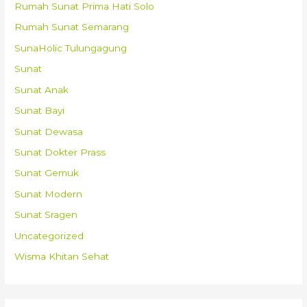
Rumah Sunat Prima Hati Solo
Rumah Sunat Semarang
SunaHolic Tulungagung
Sunat
Sunat Anak
Sunat Bayi
Sunat Dewasa
Sunat Dokter Prass
Sunat Gemuk
Sunat Modern
Sunat Sragen
Uncategorized
Wisma Khitan Sehat