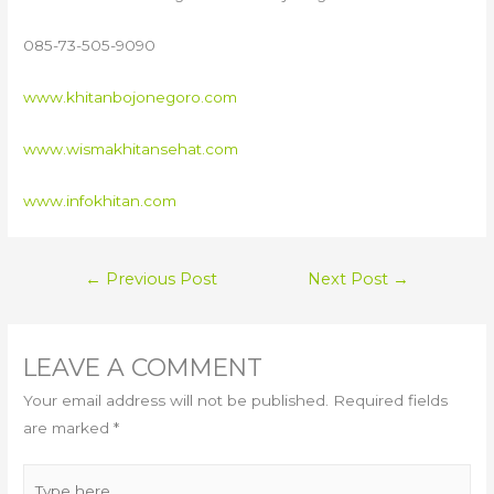
085-73-505-9090
www.khitanbojonegoro.com
www.wismakhitansehat.com
www.infokhitan.com
POST
←
Previous Post
Next Post
→
NAVIGATION
LEAVE A COMMENT
Your email address will not be published.
Required fields
are marked
*
Type