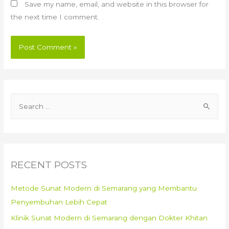
Save my name, email, and website in this browser for
the next time I comment.
S
e
a
r
c
RECENT POSTS
h
f
Metode Sunat Modern di Semarang yang Membantu
o
Penyembuhan Lebih Cepat
r
Klinik Sunat Modern di Semarang dengan Dokter Khitan
: