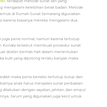
ler,
terdapat metode sunat lain yang
ng mengalami kelebihan berat badan. Metode
emuk di Rumah Sunat Semarang digunakan
as karena biasanya mereka mengalami dua
dan juga penis normal, namun karena tertutup
l. Kondisi tersebut membuat prosedur sunat
buat dokter berhati-hati dalam menentukan
ka kulit yang dipotong terlalu banyak maka
 sedikit maka penis berisiko tertutup kulup dan
akibatnya anak harus menjalani sunat perbaikan.
dilakukan dengan sayatan, jahitan, dan simpul
nya. Jarum yang digunakan juga kecil untuk