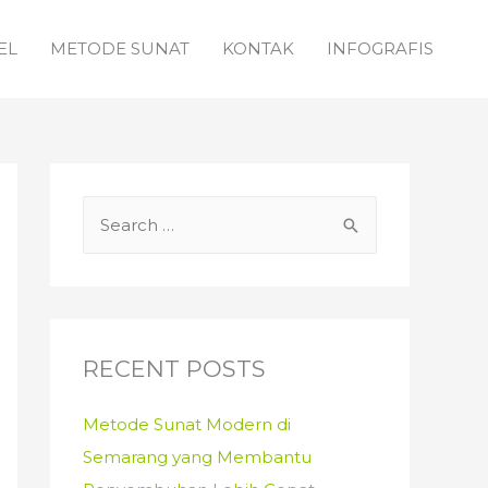
EL
METODE SUNAT
KONTAK
INFOGRAFIS
S
e
a
r
c
RECENT POSTS
h
f
Metode Sunat Modern di
o
Semarang yang Membantu
r