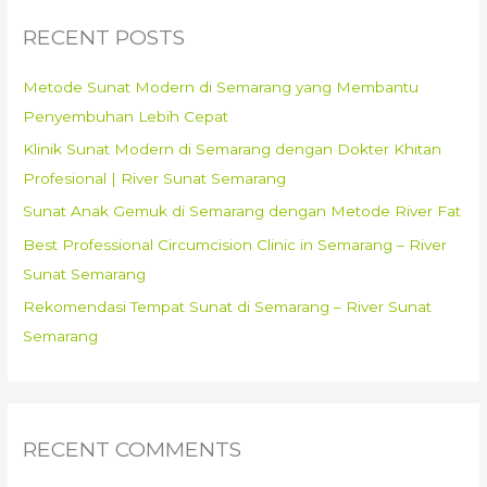
29661
c
RECENT POSTS
h
f
Metode Sunat Modern di Semarang yang Membantu
o
Penyembuhan Lebih Cepat
r
Klinik Sunat Modern di Semarang dengan Dokter Khitan
:
Profesional | River Sunat Semarang
Sunat Anak Gemuk di Semarang dengan Metode River Fat
Best Professional Circumcision Clinic in Semarang – River
Sunat Semarang
Rekomendasi Tempat Sunat di Semarang – River Sunat
Semarang
RECENT COMMENTS