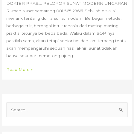
DOKTER PRAS…. PELOPOR SUNAT MODERN UNGARAN
Rumah sunat semarang 081.565.29661 Sebuah diskusi
menarik tentang dunia sunat modern. Berbagai metode,
berbagai trik, berbagai intrik rahasia dari masing masing
praktisi tetunya berbeda beda. Walau dalam SOP nya
pastilah sama, akan tetapi senioritas dan jam terbang tentu
akan mempengaruhi sebuah hasil akhir. Sunat tidaklah
hanya sekedar memotong ujung …
DOKTER
Read More »
PRAS,
PELOPOR
SUNAT
MODERN
S
UNGARAN
e
|
081-
a
565-
r