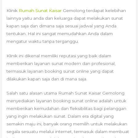
Klinik
Rumah Sunat Kaisar
Gemolong terdapat kelebihan
lainnya yaitu anda dan keluarga dapat melakukan sunat
kapan saja dan dimana saja sesuai jadwal yang Anda
tentukan. Hal ini sangat memudahkan Anda dalam
mengatur waktu tanpa terganggu.
Klinik ini dikenal memiliki reputasi yang baik dalam
memberikan layanan sunat modern dan profesional,
termasuk layanan booking sunat online yang dapat
dilakukan kapan saja dan di mana saja.
Salah satu alasan utama Rumah Sunat Kaisar Gemolong
menyediakan layanan booking sunat online adalah untuk
memberikan kemudahan dan fleksibilitas bagi pelanggan
yang ingin melakukan sunat. Dalam era digital yang
semakin maju ini, banyak orang memilih untuk melakukan
segala sesuatu melalui internet, termasuk dalam membuat