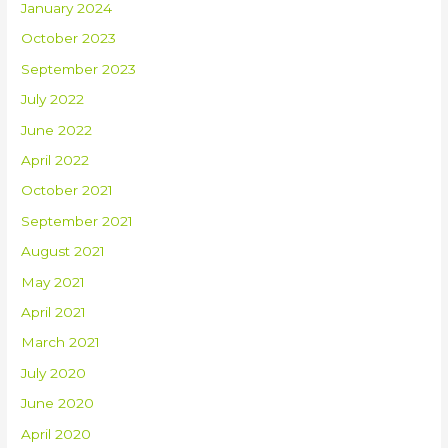
January 2024
October 2023
September 2023
July 2022
June 2022
April 2022
October 2021
September 2021
August 2021
May 2021
April 2021
March 2021
July 2020
June 2020
April 2020