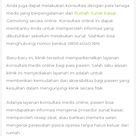
Anda juga dapat melakukan konsultasi dengan para tenaga
medis yang berpengalaman dari
Rumah Sunat Kaisar
Gemolong secara online. Konsultasi online ini dapat
membantu Anda untuk memperoleh informasi yang
dibutuhkan sebelum melakukan sunat. Silahkan bisa
menghubungi nomor berikut 0856.4040.1616.
Baru-baru ini, klinik tersebut memperkenalkan layanan
konsultasi medis online bagi para pasien. Salah satu alasan
klinik ini menyediakan layanan ini adalah untuk
memberikan kemudahan dan aksesibilitas bagi pasien yang
kesulitan dalam mengunjungi klinik secara fisik.
Adanya layanan konsultasi medis online, pasien bisa
mendapatkan informasi mengenai prosedur sunat kaisar,
memperoleh resep obat, atau bahkan meminta saran
mengenai perawatan pasca operasi tanpa harus keluar dari
rumah.