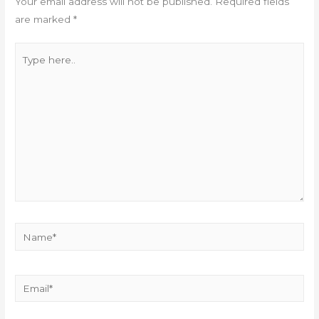
Your email address will not be published.
Required fields
are marked
*
Type
here..
Name*
Email*