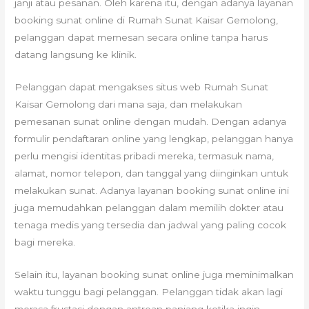
janji atau pesanan. Oleh karena itu, dengan adanya layanan
booking sunat online di Rumah Sunat Kaisar Gemolong,
pelanggan dapat memesan secara online tanpa harus
datang langsung ke klinik.
Pelanggan dapat mengakses situs web Rumah Sunat
Kaisar Gemolong dari mana saja, dan melakukan
pemesanan sunat online dengan mudah. Dengan adanya
formulir pendaftaran online yang lengkap, pelanggan hanya
perlu mengisi identitas pribadi mereka, termasuk nama,
alamat, nomor telepon, dan tanggal yang diinginkan untuk
melakukan sunat. Adanya layanan booking sunat online ini
juga memudahkan pelanggan dalam memilih dokter atau
tenaga medis yang tersedia dan jadwal yang paling cocok
bagi mereka.
Selain itu, layanan booking sunat online juga meminimalkan
waktu tunggu bagi pelanggan. Pelanggan tidak akan lagi