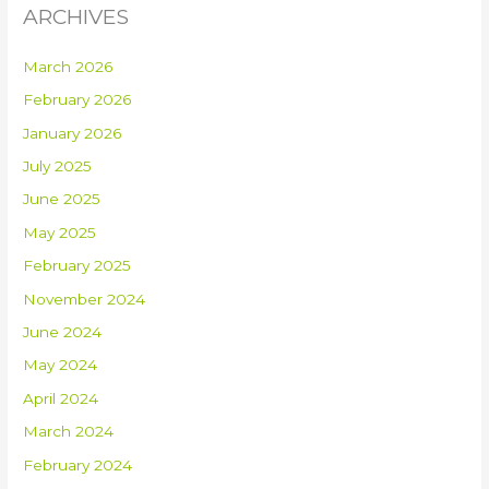
ARCHIVES
March 2026
February 2026
January 2026
July 2025
June 2025
May 2025
February 2025
November 2024
June 2024
May 2024
April 2024
March 2024
February 2024