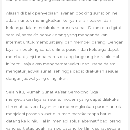
Alasan di balik penyediaan layanan booking sunat online
adalah untuk meningkatkan kenyamanan pasien dan
keluarga dalam melakukan proses sunat. Dalam era digital
saat ini, semakin banyak orang yang mengandalkan
internet untuk membuat janji dan membeli barang. Dengan
layanan booking sunat online, pasien dan keluarga dapat
membuat janji tanpa harus datang langsung ke klinik. Hal
ini tentu saja akan menghemat waktu dan usaha dalam
mengatur jadwal sunat, sehingga dapat dilakukan sesuai
dengan jadwal yang diinginkan.
Selain itu, Rumah Sunat Kaisar Gemolong juga
menyediakan layanan sunat modern yang dapat dilakukan
di rumah pasien. Layanan ini memungkinkan pasien untuk
menjalani proses sunat di rumah mereka tanpa harus
datang ke klinik. Hal ini menjadi solusi alternatif bagi orang
yang sulit atau tidak mampu datang ke klinik sunat secara