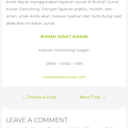
Anda dapat menggunakan layanan sunat di Rumah Sunat
Kaisar Gemolong. Dengan layanan praktis, mudah, dan
aman, anak Anda akan merasa nyaman dan terlindungi saat
dilakukan tindakan sunat.
RUMAH SUNAT KAISAR
Kaloran Gemolong Sragen
0856 – 4040 – 1616
www.kaisarsunat.com
POST
←
Previous Post
Next Post
→
NAVIGATION
LEAVE A COMMENT