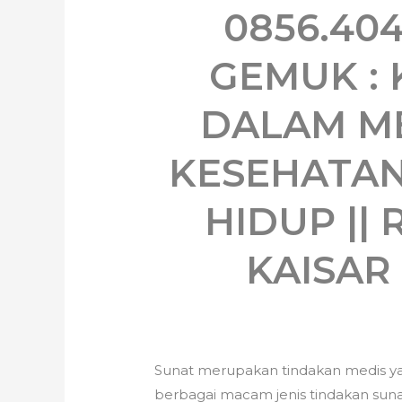
0856.404
GEMUK :
DALAM M
KESEHATAN
HIDUP ||
KAISA
Sunat merupakan tindakan medis ya
berbagai macam jenis tindakan sunat