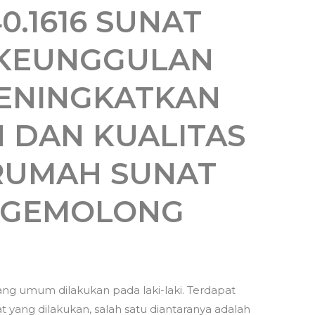
0.1616 SUNAT
 KEUNGGULAN
ENINGKATKAN
 DAN KUALITAS
 RUMAH SUNAT
R GEMOLONG
ng umum dilakukan pada laki-laki. Terdapat
 yang dilakukan, salah satu diantaranya adalah