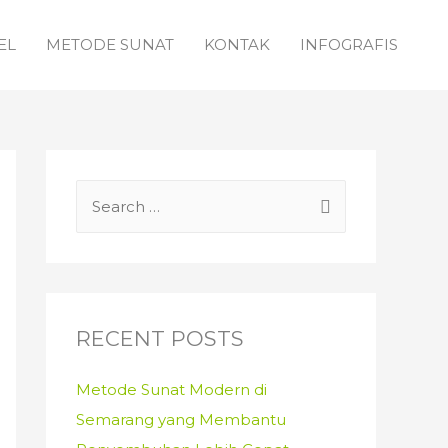
EL
METODE SUNAT
KONTAK
INFOGRAFIS
S
e
a
r
c
RECENT POSTS
h
f
Metode Sunat Modern di
o
Semarang yang Membantu
r