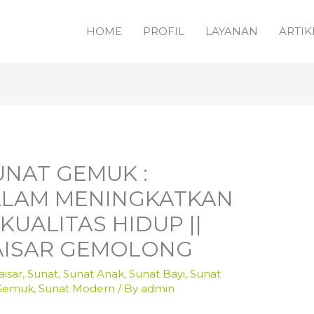
HOME
PROFIL
LAYANAN
ARTIK
SUNAT GEMUK :
LAM MENINGKATKAN
UALITAS HIDUP ||
AISAR GEMOLONG
isar
,
Sunat
,
Sunat Anak
,
Sunat Bayi
,
Sunat
 Gemuk
,
Sunat Modern
/ By
admin